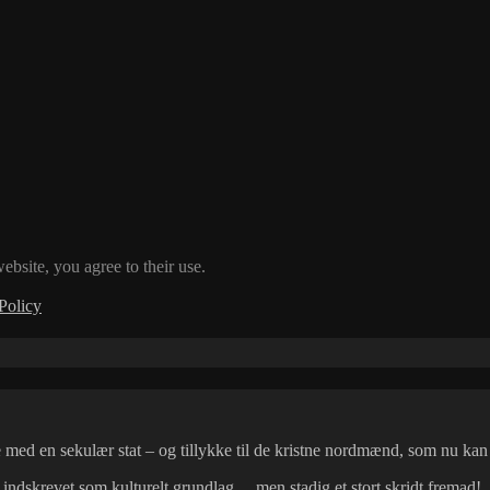
ebsite, you agree to their use.
Policy
med en sekulær stat – og tillykke til de kristne nordmænd, som nu kan 
indskrevet som kulturelt grundlag… men stadig et stort skridt fremad!