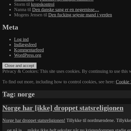
Storm
til
kropskontrol
Nanna
til
Den danske sang er en negernisse…
Mogens Jensen
til
Den fucking sejeste mand i verden
Meta
Log ind
Indlægsfeed
Kommentarfeed
WordPress.org
Privacy & Cookies: This site uses cookies. By continuing to use this w
To find out more, including how to control cookies, see here:
Cookie 
Tag:
norge
Norge har [ikke] droppet statsreligionen
Norge har droppet statsreligionen!
Tillykke til nordmændene. Tillykke 
…og nå ja… måske ikke
helt
sekulær når nu kristendommen stadig er 