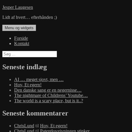
Hop
Jesper Laugesen
til
Lidt af hvert… efterhånden ;)
indhold
Menu og widgets
Forside
Kontakt
Søg
efter:
Seneste indlæg
AI … meget sjovt, men …
Hov, Et egern!
Den danske sang er en negernisse…
The nightmare of Childrens’ Youtube…
The world is a scary place, but is it..?
Seneste kommentarer
ChrisLund
til
Hov, Et egern!
ChrisLund
til
Patentlovgivningen stinker…