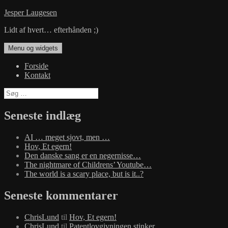
Hop
Jesper Laugesen
til
Lidt af hvert… efterhånden ;)
indhold
Menu og widgets
Forside
Kontakt
Søg
efter:
Seneste indlæg
AI … meget sjovt, men …
Hov, Et egern!
Den danske sang er en negernisse…
The nightmare of Childrens’ Youtube…
The world is a scary place, but is it..?
Seneste kommentarer
ChrisLund
til
Hov, Et egern!
ChrisLund
til
Patentlovgivningen stinker…