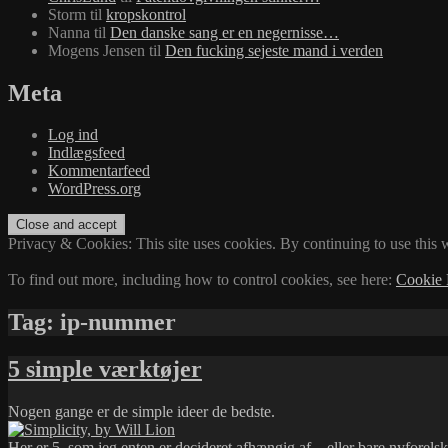
Storm
til
kropskontrol
Nanna
til
Den danske sang er en negernisse…
Mogens Jensen
til
Den fucking sejeste mand i verden
Meta
Log ind
Indlægsfeed
Kommentarfeed
WordPress.org
Privacy & Cookies: This site uses cookies. By continuing to use this w
To find out more, including how to control cookies, see here:
Cookie 
Tag:
ip-nummer
5 simple værktøjer
Nogen gange er de simple ideer de bedste.
Her er 5, som jeg enten er decideret afhængig af – eller bare nyforelske