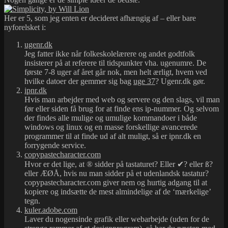
Her er 5, som jeg enten er decideret afhængig af – eller bare
nyforelsket i:
ugenr.dk
Jeg fatter ikke når folkeskolelærere og andet godtfolk
insisterer på at referere til tidspunkter vha. ugenumre. De
første 7-8 uger af året går nok, men helt ærligt, hvem ved
hvilke datoer der gemmer sig bag
uge 37
? Ugenr.dk gør.
ipnr.dk
Hvis man arbejder med web og servere og den slags, vil man
før eller siden få brug for at finde ens ip-nummer. Og selvom
der findes alle mulige og umulige kommandoer i både
windows og linux og en masse forskellige avancerede
programmer til at finde ud af alt muligt, så er ipnr.dk en
forrygende service.
copypastecharacter.com
Hvor er det lige, at ® sidder på tastaturet? Eller ✔? eller ß?
eller ÆØÅ, hvis nu man sidder på et udenlandsk tastatur?
copypastecharacter.com giver nem og hurtig adgang til at
kopiere og indsætte de mest almindelige af de ‘mærkelige’
tegn.
kuler.adobe.com
Laver du nogensinde grafik eller webarbejde (uden for de