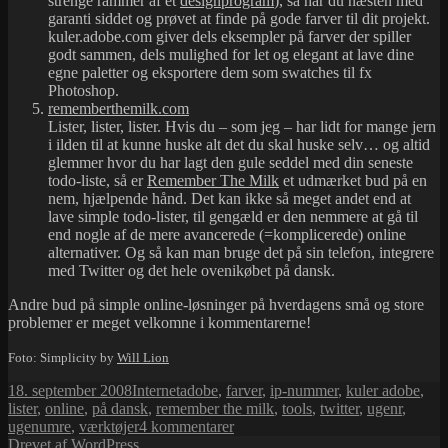
strenge rammer af et
designprogram
), så har du næsten med
garanti siddet og prøvet at finde på gode farver til dit projekt.
kuler.adobe.com giver dels eksempler på farver der spiller
godt sammen, dels mulighed for let og elegant at lave dine
egne paletter og eksportere dem som swatches til fx
Photoshop.
rememberthemilk.com
Lister, lister, lister. Hvis du – som jeg – har lidt for mange jern
i ilden til at kunne huske alt det du skal huske selv… og altid
glemmer hvor du har lagt den gule seddel med din seneste
todo-liste, så er
Remember The Milk
et udmærket bud på en
nem, hjælpende hånd. Det kan ikke så meget andet end at
lave simple todo-lister, til gengæld er den nemmere at gå til
end nogle af de mere avancerede (=komplicerede) online
alternativer. Og så kan man bruge det på sin telefon, integrere
med Twitter og det hele ovenikøbet på dansk.
Andre bud på simple online-løsninger på hverdagens små og store
problemer er meget velkomne i kommentarerne!
Foto: Simplicity by
Will Lion
Udgivet
Kategorier
Tags
18. september 2008
Internet
adobe
,
farver
,
ip-nummer
,
kuler adobe
,
i
lister
,
online
,
på dansk
,
remember the milk
,
tools
,
twitter
,
ugenr
,
til
ugenumre
,
værktøjer
4 kommentarer
5
Drevet af WordPress