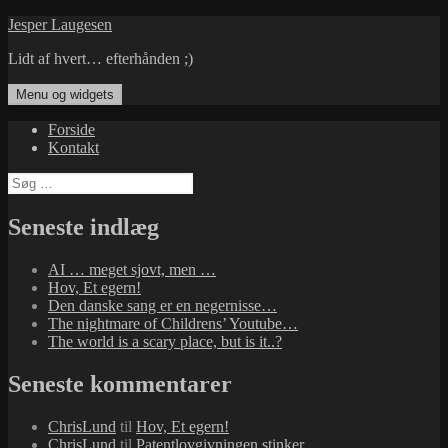
Hop
Jesper Laugesen
til
Lidt af hvert… efterhånden ;)
indhold
Menu og widgets
Forside
Kontakt
Søg
efter:
Seneste indlæg
AI … meget sjovt, men …
Hov, Et egern!
Den danske sang er en negernisse…
The nightmare of Childrens’ Youtube…
The world is a scary place, but is it..?
Seneste kommentarer
ChrisLund
til
Hov, Et egern!
ChrisLund
til
Patentlovgivningen stinker…