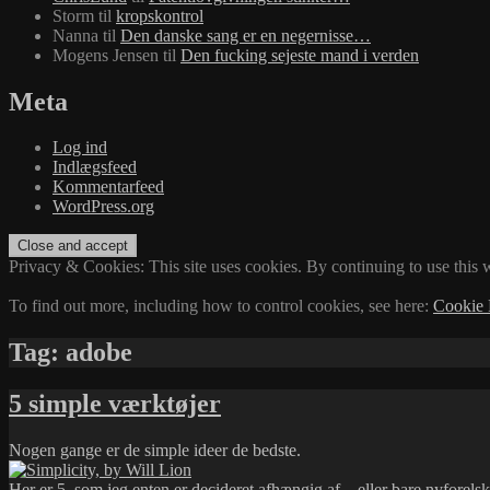
Storm
til
kropskontrol
Nanna
til
Den danske sang er en negernisse…
Mogens Jensen
til
Den fucking sejeste mand i verden
Meta
Log ind
Indlægsfeed
Kommentarfeed
WordPress.org
Privacy & Cookies: This site uses cookies. By continuing to use this w
To find out more, including how to control cookies, see here:
Cookie 
Tag:
adobe
5 simple værktøjer
Nogen gange er de simple ideer de bedste.
Her er 5, som jeg enten er decideret afhængig af – eller bare nyforelske