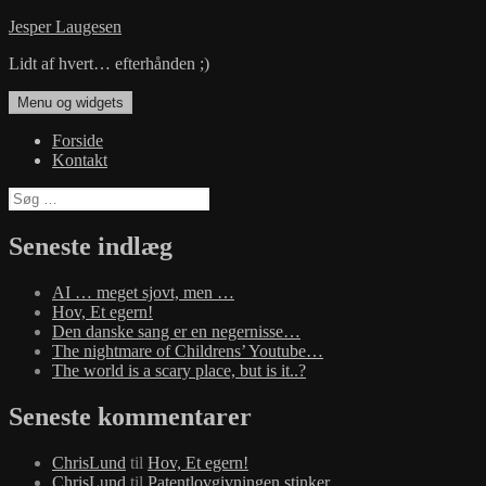
Hop
Jesper Laugesen
til
Lidt af hvert… efterhånden ;)
indhold
Menu og widgets
Forside
Kontakt
Søg
efter:
Seneste indlæg
AI … meget sjovt, men …
Hov, Et egern!
Den danske sang er en negernisse…
The nightmare of Childrens’ Youtube…
The world is a scary place, but is it..?
Seneste kommentarer
ChrisLund
til
Hov, Et egern!
ChrisLund
til
Patentlovgivningen stinker…