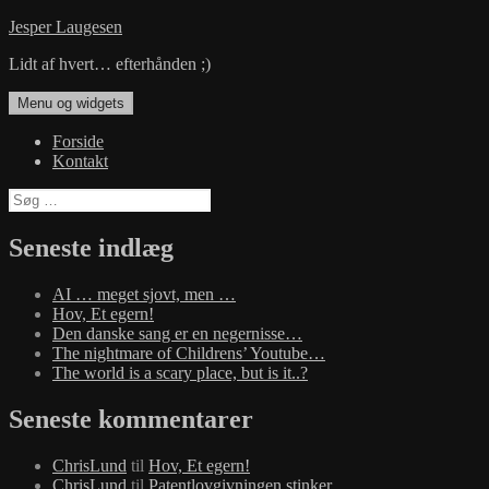
Hop
Jesper Laugesen
til
Lidt af hvert… efterhånden ;)
indhold
Menu og widgets
Forside
Kontakt
Søg
efter:
Seneste indlæg
AI … meget sjovt, men …
Hov, Et egern!
Den danske sang er en negernisse…
The nightmare of Childrens’ Youtube…
The world is a scary place, but is it..?
Seneste kommentarer
ChrisLund
til
Hov, Et egern!
ChrisLund
til
Patentlovgivningen stinker…