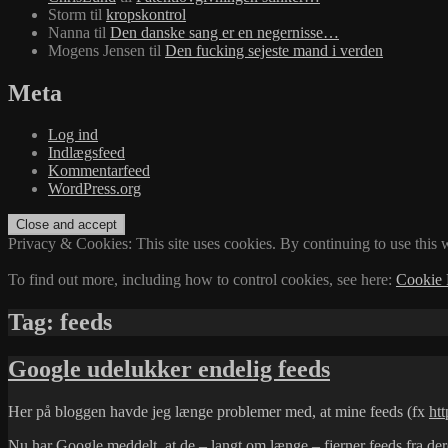
Storm
til
kropskontrol
Nanna
til
Den danske sang er en negernisse…
Mogens Jensen
til
Den fucking sejeste mand i verden
Meta
Log ind
Indlægsfeed
Kommentarfeed
WordPress.org
Privacy & Cookies: This site uses cookies. By continuing to use this w
To find out more, including how to control cookies, see here:
Cookie 
Tag:
feeds
Google udelukker endelig feeds
Her på bloggen havde jeg længe problemer med, at mine feeds (fx
htt
Nu har
Google meddelt
, at de – langt om længe – fjerner
feeds
fra der