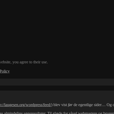
ebsite, you agree to their use.
Policy
p://laugesen.org/wordpress/feed/
) blev vist
før
de egentlige sider… Og 
es almindelige søgeresultater. Til glæde for såvel webmastere og bruger