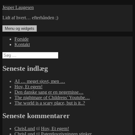
Hop
Jesper Laugesen
til
Lidt af hvert… efterhånden ;)
indhold
Menu og widgets
Forside
Kontakt
Søg
efter:
Seneste indlæg
AI … meget sjovt, men …
Hov, Et egern!
Den danske sang er en negernisse…
The nightmare of Childrens’ Youtube…
The world is a scary place, but is it..?
Seneste kommentarer
ChrisLund
til
Hov, Et egern!
ChrisLund
til
Patentlovgivningen stinker…