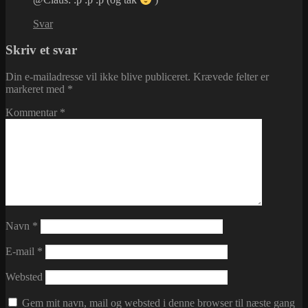
@Claus: :p :p :p (og tak
)
Svar
Skriv et svar
Din e-mailadresse vil ikke blive publiceret.
Krævede felter er
markeret med
*
Kommentar
*
Navn
*
E-mail
*
Websted
Gem mit navn, mail og websted i denne browser til næste gang