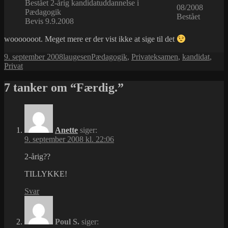
Bestået 2-årig kandidatuddannelse i
08/2008
Pædagogik
Bestået
Bevis 9.9.2008
wooooooot. Meget mere er der vist ikke at sige til det
Udgivet
Forfatter
Kategorier
Tags
9. september 2008
laugesen
Pædagogik
,
Privat
eksamen
,
kandidat
,
i
Privat
7 tanker om “Færdig.”
Anette
siger:
9. september 2008 kl. 22:06
2-årig??
TILLYKKE!
Svar
Poul S.
siger: