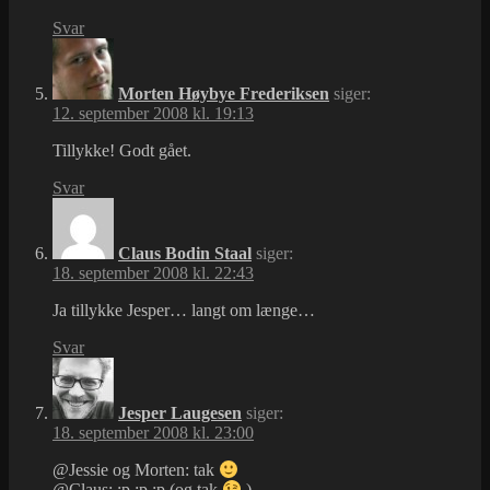
Svar
Morten Høybye Frederiksen
siger:
12. september 2008 kl. 19:13
Tillykke! Godt gået.
Svar
Claus Bodin Staal
siger:
18. september 2008 kl. 22:43
Ja tillykke Jesper… langt om længe…
Svar
Jesper Laugesen
siger:
18. september 2008 kl. 23:00
@Jessie og Morten: tak