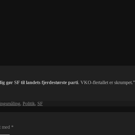
ig gør SF til landets fjerdestørste parti
. VKO-flertallet er skrumpet.”
ngsmåling
,
Politik
,
SF
et med
*