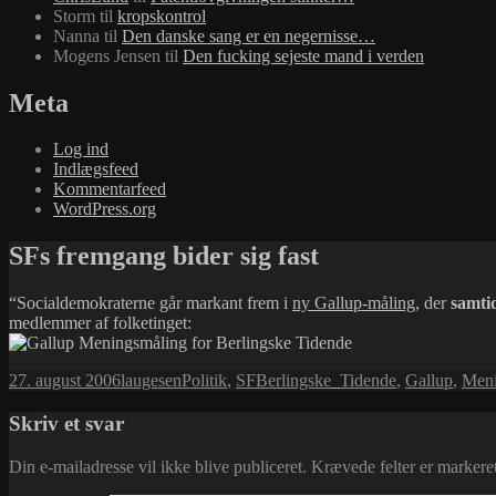
Storm
til
kropskontrol
Nanna
til
Den danske sang er en negernisse…
Mogens Jensen
til
Den fucking sejeste mand i verden
Meta
Log ind
Indlægsfeed
Kommentarfeed
WordPress.org
SFs fremgang bider sig fast
“Socialdemokraterne går markant frem i
ny Gallup-måling
, der
samtid
medlemmer af folketinget:
Udgivet
Forfatter
Kategorier
Tags
27. august 2006
laugesen
Politik
,
SF
Berlingske_Tidende
,
Gallup
,
Meni
i
Skriv et svar
Din e-mailadresse vil ikke blive publiceret.
Krævede felter er marker