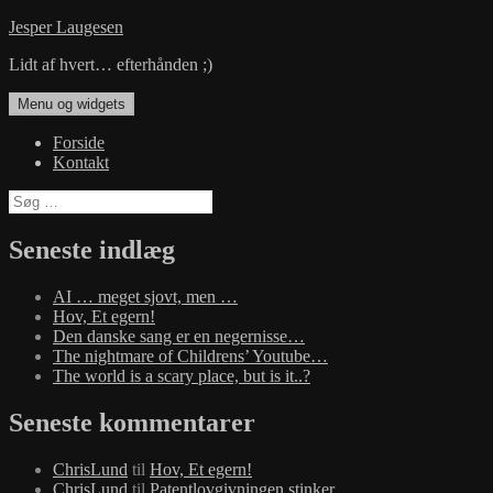
Hop
Jesper Laugesen
til
Lidt af hvert… efterhånden ;)
indhold
Menu og widgets
Forside
Kontakt
Søg
efter:
Seneste indlæg
AI … meget sjovt, men …
Hov, Et egern!
Den danske sang er en negernisse…
The nightmare of Childrens’ Youtube…
The world is a scary place, but is it..?
Seneste kommentarer
ChrisLund
til
Hov, Et egern!
ChrisLund
til
Patentlovgivningen stinker…