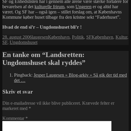
SF og Enhedslisten har i gennem alle årene være stærke fortalere for
bevarelsen af det
kulturelle frirum
, som
Ungeren
er og altid har
været. Og SF har – også igen – stillet forslag om, at Københavns
Kommune køber huset tilbage fra den kristne sekt “Faderhuset”.
Hvad de end si’r – Ungdomshuset bli’r !
Udgivet
Forfatter
Kategorier
Tags
28. august 2006
laugesen
København
,
Politik
,
SF
København
,
Kultur
,
i
SF
,
Ungdomshuset
En tanke om “Landsretten:
Ungdomshuset skal ryddes”
Pingback:
Jesper Laugesen » Blog-arkiv » Så gik der tid med
det …
Skriv et svar
Din e-mailadresse vil ikke blive publiceret.
Krævede felter er
markeret med
*
Kommentar
*