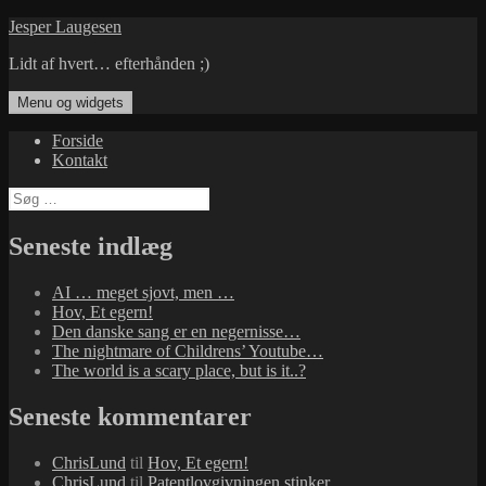
Hop
Jesper Laugesen
til
Lidt af hvert… efterhånden ;)
indhold
Menu og widgets
Forside
Kontakt
Søg
efter:
Seneste indlæg
AI … meget sjovt, men …
Hov, Et egern!
Den danske sang er en negernisse…
The nightmare of Childrens’ Youtube…
The world is a scary place, but is it..?
Seneste kommentarer
ChrisLund
til
Hov, Et egern!
ChrisLund
til
Patentlovgivningen stinker…