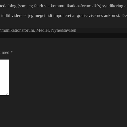
ttede blog
(som jeg fandt via
kommunikationsforum.dk’s
) syndikering a
ndtil videre er jeg meget lidt imponeret af gratisavisernes ankomst. De e
munikationsforum
,
Medier
,
Nyhedsavisen
et med
*