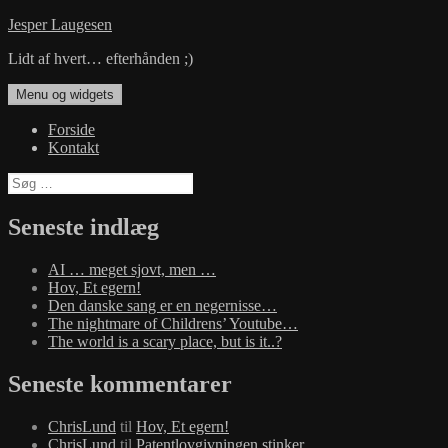
Hop
Jesper Laugesen
til
Lidt af hvert… efterhånden ;)
indhold
Menu og widgets
Forside
Kontakt
Søg
efter:
Seneste indlæg
AI … meget sjovt, men …
Hov, Et egern!
Den danske sang er en negernisse…
The nightmare of Childrens’ Youtube…
The world is a scary place, but is it..?
Seneste kommentarer
ChrisLund
til
Hov, Et egern!
ChrisLund
til
Patentlovgivningen stinker…