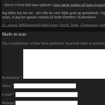
– Det er i hvert fald hans spådom i
hans første indlæg på hans nyopre
Jeg håber han har ret – det ville da være både godt og spændende. Og i
synes, at jeg bor ganske centralt på Indre Østerbro i København.
Udgivet
Forfatter
Kategorier
Tags
21. august 2006
laugesen
Politik
Aviser
,
David_Trads
,
Gratisaviser
,
kom
i
Skriv et svar
Din e-mailadresse vil ikke blive publiceret.
Krævede felter er marker
Kommentar
*
Navn
*
E-mail
*
Websted