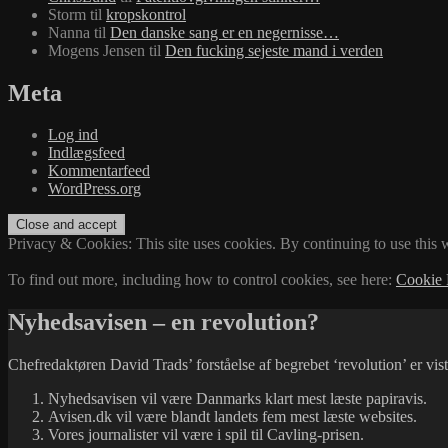
Storm
til
kropskontrol
Nanna
til
Den danske sang er en negernisse…
Mogens Jensen
til
Den fucking sejeste mand i verden
Meta
Log ind
Indlægsfeed
Kommentarfeed
WordPress.org
Privacy & Cookies: This site uses cookies. By continuing to use this w
To find out more, including how to control cookies, see here:
Cookie 
Nyhedsavisen – en revolution?
Chefredaktøren David Trads’ forståelse af begrebet ‘revolution’ er v
Nyhedsavisen vil være Danmarks klart mest læste papiravis.
Avisen.dk vil være blandt landets fem mest læste websites.
Vores journalister vil være i spil til Cavling-prisen.