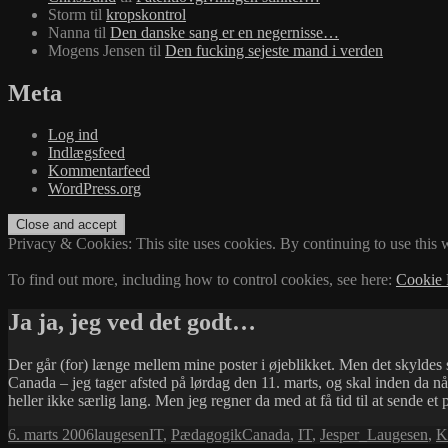
Storm
til
kropskontrol
Nanna
til
Den danske sang er en negernisse…
Mogens Jensen
til
Den fucking sejeste mand i verden
Meta
Log ind
Indlægsfeed
Kommentarfeed
WordPress.org
Privacy & Cookies: This site uses cookies. By continuing to use this w
To find out more, including how to control cookies, see here:
Cookie 
Ja ja, jeg ved det godt…
Der går (for) længe mellem mine poster i øjeblikket. Men det skyldes s
Canada – jeg tager afsted på lørdag den 11. marts, og skal inden da nå 
heller ikke særlig lang. Men jeg regner da med at få tid til at sende et 
Udgivet
Forfatter
Kategorier
Tags
6. marts 2006
laugesen
IT
,
Pædagogik
Canada
,
IT
,
Jesper_Laugesen
,
K