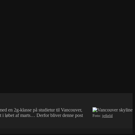
med en 2g-klasse på studietur til Vancouver,
et i løbet af marts… Derfor bliver denne post
Foto:
jefield