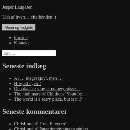
Hop
Jesper Laugesen
til
Lidt af hvert… efterhånden ;)
indhold
Menu og widgets
Forside
Kontakt
Søg
efter:
Seneste indlæg
AI … meget sjovt, men …
Hov, Et egern!
Den danske sang er en negernisse…
The nightmare of Childrens’ Youtube…
The world is a scary place, but is it..?
Seneste kommentarer
ChrisLund
til
Hov, Et egern!
ChrisLund
til
Patentlovgivningen stinker…