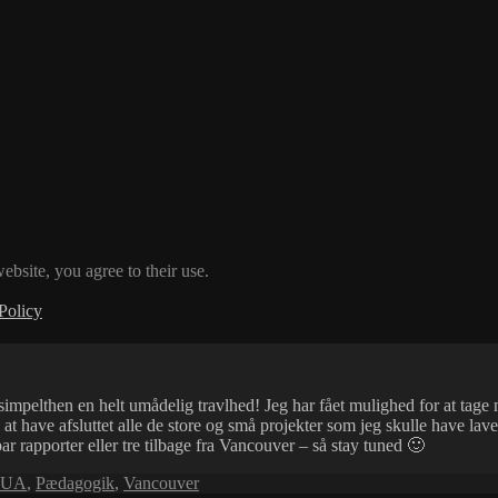
ebsite, you agree to their use.
Policy
impelthen en helt umådelig travlhed! Jeg har fået mulighed for at tage 
at have afsluttet alle de store og små projekter som jeg skulle have lav
par rapporter eller tre tilbage fra Vancouver – så stay tuned 🙂
UA
,
Pædagogik
,
Vancouver