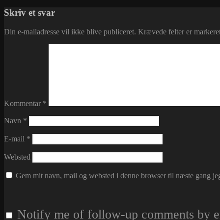
i
Skriv et svar
Din e-mailadresse vil ikke blive publiceret.
Krævede felter er marker
Kommentar
*
Navn
*
E-mail
*
Websted
Gem mit navn, mail og websted i denne browser til næste gang j
Notify me of follow-up comments by e