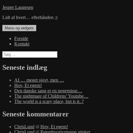
Hop
Jesper Laugesen
til
Lidt af hvert… efterhånden ;)
indhold
Menu og widgets
Forside
Kontakt
Søg
efter:
Seneste indlæg
AI … meget sjovt, men …
Hov, Et egern!
Den danske sang er en negernisse…
The nightmare of Childrens’ Youtube…
The world is a scary place, but is it..?
Seneste kommentarer
ChrisLund
til
Hov, Et egern!
ChrisLund
til
Patentlovgivningen stinker…