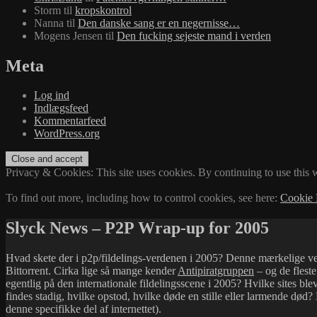
Storm
til
kropskontrol
Nanna
til
Den danske sang er en negernisse…
Mogens Jensen
til
Den fucking sejeste mand i verden
Meta
Log ind
Indlægsfeed
Kommentarfeed
WordPress.org
Privacy & Cookies: This site uses cookies. By continuing to use this w
To find out more, including how to control cookies, see here:
Cookie 
Slyck News – P2P Wrap-up for 2005
Hvad skete der i p2p/fildelings-verdenen i 2005? Denne mærkelige ver
Bittorrent. Cirka lige så mange kender
Antipiratgruppen
– og de fleste
egentlig på den internationale fildelingsscene i 2005? Hvilke sites bl
findes stadig, hvilke opstod, hvilke døde en stille eller larmende død?
denne specifikke del af internettet).