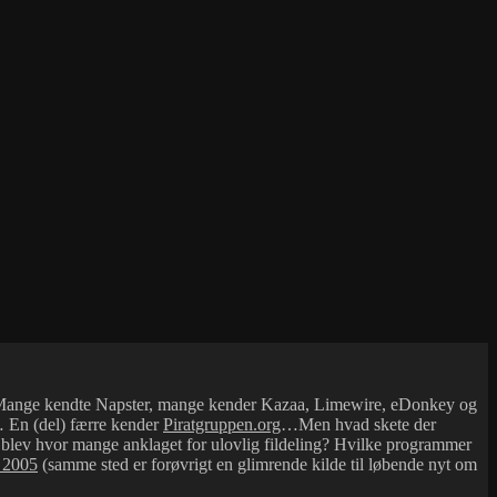
ter… Mange kendte Napster, mange kender Kazaa, Limewire, eDonkey og
r… En (del) færre kender
Piratgruppen.org
…Men hvad skete der
de blev hvor mange anklaget for ulovlig fildeling? Hvilke programmer
 2005
(samme sted er forøvrigt en glimrende kilde til løbende nyt om