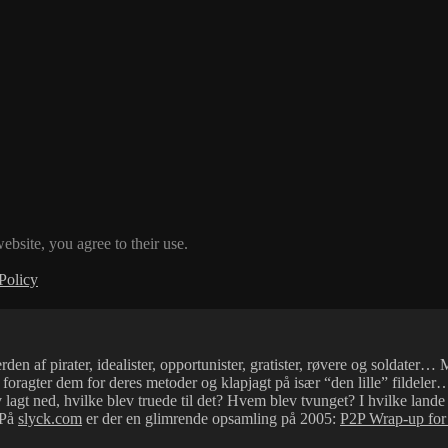
ebsite, you agree to their use.
Policy
den af pirater, idealister, opportunister, gratister, røvere og solda
 foragter dem for deres metoder og klapjagt på især “den lille” fildele
ev lagt ned, hvilke blev truede til det? Hvem blev tvunget? I hvilke lan
 På
slyck.com
er der en glimrende opsamling på 2005:
P2P Wrap-up for