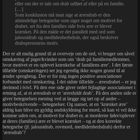
eller om der er tale om drab udført af eller på en familie.
[…]
Som konklusion må man sige at æresdrab er den
almindelige betegnelse som siger noget om motivet for
drabet, set fra den families side hvis ære er blevet
krænket. På den måde er det parallelt med ord som
jalousidrab og medlidenhedsdrab, der også beskriver
drabspersonens motiv.
Der er alt mulig grund til at overveje om de ord, vi bruger om såvel
omskæring af piger/kvinder som om ‘drab på familiemedlemmer,
hvor motivet er en oplevet krænkelse af familiens ære’. I det første
tilfælde (omskæringen) ser jeg egentlig ikke nogen grund til at
ændre sprogbrug. Der er for mig ingen positive associationer
forbundet med omskæring. I det sidste tilfælde – æresdrabet – er jeg
derimod i tvivl. På den ene side giver ordet fejlagtige associationer i
retning af, at et æresdrab er et ‘æresfuldt drab’. På den anden side er
giver betegnelsen mening ved at lægge sig tæt op af andre –
motivbeskrivende – betegnelser. Og uanset, at en ‘krænket ære’
aldrig kan blive en gyldig undskyldning for mord, så kan vi vel ikke
komme uden om, at motivet for drabet er, at morderne føler/oplever
at deres (families) ære er blevet krænket – og at den korrekte
betegnelse (jf. jalousidrab, rovmord, medlidenhedsdrab) derfor er
‘æresdrab’?