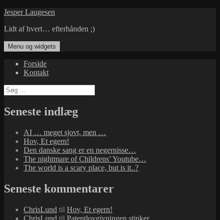
Hop
Jesper Laugesen
til
Lidt af hvert… efterhånden ;)
indhold
Menu og widgets
Forside
Kontakt
Søg
efter:
Seneste indlæg
AI … meget sjovt, men …
Hov, Et egern!
Den danske sang er en negernisse…
The nightmare of Childrens’ Youtube…
The world is a scary place, but is it..?
Seneste kommentarer
ChrisLund
til
Hov, Et egern!
ChrisLund
til
Patentlovgivningen stinker…