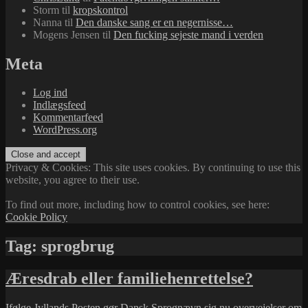
Storm
til
kropskontrol
Nanna
til
Den danske sang er en negernisse…
Mogens Jensen
til
Den fucking sejeste mand i verden
Meta
Log ind
Indlægsfeed
Kommentarfeed
WordPress.org
Privacy & Cookies: This site uses cookies. By continuing to use this
website, you agree to their use.
To find out more, including how to control cookies, see here:
Cookie Policy
Tag:
sprogbrug
Æresdrab eller familiehenrettelse?
Ifølge
Jyllands Posten
gør
Dansk Sprognævn
sig nu overvejelser om