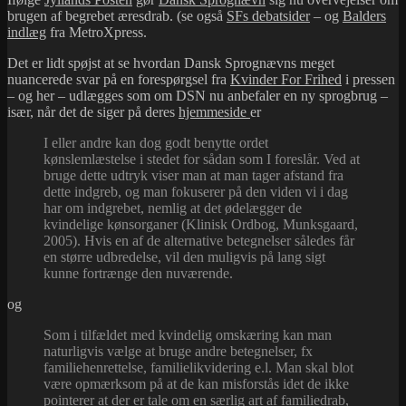
brugen af begrebet æresdrab. (se også
SFs debatsider
– og
Balders
indlæg
fra MetroXpress.
Det er lidt spøjst at se hvordan Dansk Sprognævns meget
nuancerede svar på en forespørgsel fra
Kvinder For Frihed
i pressen
– og her – udlægges som om DSN nu anbefaler en ny sprogbrug –
især, når det de siger på deres
hjemmeside
er
I eller andre kan dog godt benytte ordet
kønslemlæstelse i stedet for sådan som I foreslår. Ved at
bruge dette udtryk viser man at man tager afstand fra
dette indgreb, og man foku­serer på den viden vi i dag
har om indgrebet, nemlig at det øde­lægger de
kvindelige køns­organer (Klinisk Ordbog, Munksgaard,
2005). Hvis en af de alternative betegnelser således får
en større udbredelse, vil den muligvis på lang sigt
kunne fortrænge den nuværende.
og
Som i tilfældet med kvindelig omskæring kan man
naturligvis vælge at bruge andre betegnelser, fx
familiehenrettelse, familielikvidering e.l. Man skal blot
være op­mærksom på at de kan misforstås idet de ikke
pointerer at der er tale om en særlig art af familiedrab,