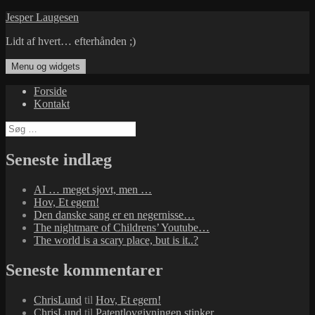
Hop
Jesper Laugesen
til
Lidt af hvert… efterhånden ;)
indhold
Menu og widgets
Forside
Kontakt
Søg
efter:
Seneste indlæg
AI … meget sjovt, men …
Hov, Et egern!
Den danske sang er en negernisse…
The nightmare of Childrens’ Youtube…
The world is a scary place, but is it..?
Seneste kommentarer
ChrisLund
til
Hov, Et egern!
ChrisLund
til
Patentlovgivningen stinker…