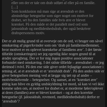
eller om der er tale om drab udført af eller på en familie.
[…]
Som konklusion må man sige at æresdrab er den
almindelige betegnelse som siger noget om motivet for
drabet, set fra den families side hvis ære er blevet
krænket. På den måde er det parallelt med ord som
jalousidrab og medlidenhedsdrab, der også beskriver
drabspersonens motiv.
Der er alt mulig grund til at overveje om de ord, vi bruger om såvel
omskæring af piger/kvinder som om ‘drab på familiemedlemmer,
hvor motivet er en oplevet krænkelse af familiens ære’. I det første
tilfælde (omskæringen) ser jeg egentlig ikke nogen grund til at
ændre sprogbrug. Der er for mig ingen positive associationer
forbundet med omskæring. I det sidste tilfælde – æresdrabet – er jeg
derimod i tvivl. På den ene side giver ordet fejlagtige associationer i
retning af, at et æresdrab er et ‘æresfuldt drab’. På den anden side er
giver betegnelsen mening ved at lægge sig tæt op af andre –
motivbeskrivende – betegnelser. Og uanset, at en ‘krænket ære’
aldrig kan blive en gyldig undskyldning for mord, så kan vi vel ikke
komme uden om, at motivet for drabet er, at morderne føler/oplever
at deres (families) ære er blevet krænket – og at den korrekte
betegnelse (jf. jalousidrab, rovmord, medlidenhedsdrab) derfor er
‘æresdrab’?