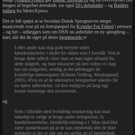
brugen af begrebet æresdrab. (se også
SFs debatsider
– og
Balders
indlæg
fra MetroXpress.
Det er lidt spøjst at se hvordan Dansk Sprognævns meget
nuancerede svar på en forespørgsel fra
Kvinder For Frihed
i pressen
– og her – udlægges som om DSN nu anbefaler en ny sprogbrug –
især, når det de siger på deres
hjemmeside
er
I eller andre kan dog godt benytte ordet
kønslemlæstelse i stedet for sådan som I foreslår. Ved at
bruge dette udtryk viser man at man tager afstand fra
dette indgreb, og man foku­serer på den viden vi i dag
har om indgrebet, nemlig at det øde­lægger de
kvindelige køns­organer (Klinisk Ordbog, Munksgaard,
2005). Hvis en af de alternative betegnelser således får
en større udbredelse, vil den muligvis på lang sigt
kunne fortrænge den nuværende.
og
Som i tilfældet med kvindelig omskæring kan man
naturligvis vælge at bruge andre betegnelser, fx
familiehenrettelse, familielikvidering e.l. Man skal blot
være op­mærksom på at de kan misforstås idet de ikke
pointerer at der er tale om en særlig art af familiedrab,