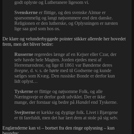
godt oplyste og Lutheranere ligesom vi.
Svenskerne
er flittige, og den svenske Almue er
sparsommelig og langt nøjsommere end den danske.
Religionen er den lutherske, og Oplysningen er næsten
lige saa god som hos os.
De klare og velunderbyggede pointer stikker allerede her hovedet
frem, men det bliver bedre:
Russerne
regeredes længe af en Kejser eller Czar, der
selv havde hele Magten. Jorden ejedes mest af
Herremændene, og lige til 1861 var Bønderne deres
livegne
, d. v. s. de hørte med til Godserne og kunde
sælges som Kvæg. Den russiske Bonde er derfor kun
lidt oplyst…
Tyskerne
er flittige og nøjsomme Folk, og alle
Næringsveje er derfor godt udviklet. Der er ikke
mange, der forstaar sig bedre på
Handel
end Tyskerne.
Svejtserne
er kække og dygtige folk. Livet i Bjærgene
er tit farefuldt, men det har lært dem at stole på sig selv.
Englænderne kan vi – bortset fra den ringe oplysning – kun
beundre: