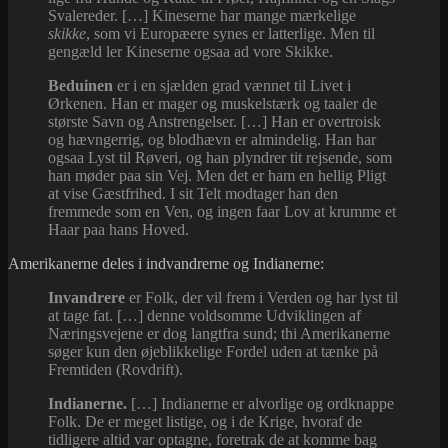
Svalereder. […] Kineserne har mange mærkelige
skikke
, som vi Europæere synes er latterlige. Men til
gengæld ler Kineserne ogsaa ad vore Skikke.
Beduinen
er i en sjælden grad vænnet til Livet i
Ørkenen. Han er mager og muskelstærk og taaler de
største Savn og Anstrengelser. […] Han er overtroisk
og hævngerrig, og blodhævn er almindelig. Han har
ogsaa Lyst til Røveri, og han plyndrer tit rejsende, som
han møder paa sin Vej. Men det er ham en hellig Pligt
at vise Gæstfrihed. I sit Telt modtager han den
fremmede som en Ven, og ingen faar Lov at krumme et
Haar paa hans Hoved.
Amerikanerne deles i indvandrerne og Indianerne:
Invandrere
er Folk, der vil frem i Verden og har lyst til
at tage fat. […] denne voldsomme Udviklingen af
Næringsvejene er dog langtfra sund; thi Amerikanerne
søger kun den øjeblikkelige Fordel uden at tænke på
Fremtiden (Rovdrift).
Indianerne.
[…] Indianerne er alvorlige og ordknappe
Folk. De er meget listige, og i de Krige, hvoraf de
tidligere altid var optagne, foretrak de at komme bag