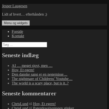
Hop
Jesper Laugesen
til
Lidt af hvert… efterhånden ;)
indhold
Menu og widgets
Forside
Kontakt
Søg
efter:
Seneste indlæg
AI … meget sjovt, men …
Hov, Et egern!
Den danske sang er en negernisse…
The nightmare of Childrens’ Youtube…
The world is a scary place, but is it..?
Seneste kommentarer
ChrisLund
til
Hov, Et egern!
ChrisLund
til
Patentlovgivningen stinker…