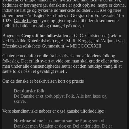
beduiner er hævngerrige, danskerne er godt oplyste, negre er dovne,
indianere listige og tyrkerne udmærkede soldater… Disse og flere
skræmmende ‘indsigter’ kan findes i ‘Geografi for Folkeskolen’ fra
1923.
Gamle bøger
styrer, og giver også et til tider skræmmende
indblik i datiden moral og (mangel på) udsyn.
Bogen er:
Geografi for folkeskolen
af G. C. Christensen (Lektor
ved Roskilde Katedralskole) og A. M. R. Krogsgaard (Adjunkt ved
Efterslægtsselskabets Gymnasium) – MDCCCCXXIII.
Citaterne nedenfor er alle fra beskrivelserne af klodens folk og
folkeslag. Det er lidt svært at vide om man skal græde eller grine –
men under alle omstændigheder sætter det den nutidige trang til at
sætte folk i bås i et gevaldigt relief…
Om de danske er beskrivelsen kort og præcis
Det danske folk.
De Danske er et godt oplyst Folk. Alle kan læse og
skrive.
Vore skandinaviske naboer er også ganske tilforladelige:
Nordmændene
har omtrent samme Sprog som vi
Danske; men Udtalen er dog en Del anderledes. De er