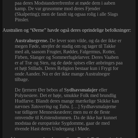
paa deres Modstanderefremfor at møde dem i aaben
kamp. De var grusomme mod deres Fjender
(Skalpering); men de fandt sig ogsaa rolig i alle Slags
Pinsler.
Australien og “Øerne” havde også deres oprindelige befolkninger:
Australnegrene.
De lever som vilde, og da der ikke er
megen Føde, strejfer de stadig om og tager til Takke
med alt, saasom Frugter, Rødder, Falgermus, Rotter,
Firben, Slanger og Sommerfuglelarver. Deres Vaaben
er af Træ og Sten, og de døde spises eller anbringes paa
et højt Stillads. Deres Religion bestaar kun i Frygt for
onde Aander. Nu er der ikke mange Australnegre
tilbage.
De fjernere Øer bebos af
Sydhavsmalajer
eller
Polynesiere. Det er høje, smukke Folk med brundlig
Hudfarve. Blandt deres mange mærkelige Skikke kan
nævnes
Tatovering
og
Tabu
. […] Sydhavsmalajerne
var tidligere Menneskeædere; men nu er de fleste
omvendte til Kristendommen. Da de ikke har kunnet
modstaa de europæiske Sygdomme, gaar de med
rivende Hast deres Undergang i Møde.