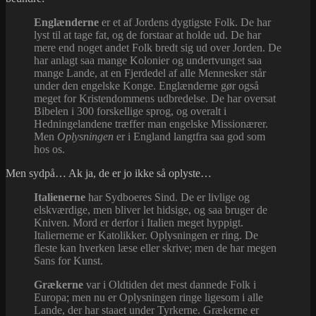
Englænderne
er et af Jordens dygtigste Folk. De har
lyst til at tage fat, og de forstaar at holde ud. De har
mere end noget andet Folk bredt sig ud over Jorden. De
har anlagt saa mange Kolonier og undertvunget saa
mange Lande, at en Fjerdedel af alle Mennesker står
under den engelske Konge. Englænderne gør også
meget for Kristendommens udbredelse. De har oversat
Bibelen i 300 forskellige sprog, og overalt i
Hedningelandene træffer man engelske Missionærer.
Men
Oplysningen
er i England langtfra saa god som
hos os.
Men sydpå… Ak ja, de er jo ikke så oplyste…
Italienerne
har Sydboeres Sind. De er livlige og
elskværdige, men bliver let hidsige, og saa bruger de
Kniven. Mord er derfor i Italien meget hyppigt.
Italiernerne er Katolikker. Oplysningen er ring. De
fleste kan hverken læse eller skrive; men de har megen
Sans for Kunst.
Grækerne
var i Oldtiden det mest dannede Folk i
Europa; men nu er Oplysningen ringe ligesom i alle
Lande, der har staaet under Tyrkerne. Grækerne er