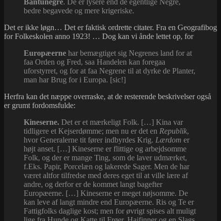
Bantunegre
. De er lysere end de egentlige Negre,
bedre begavede og mere krigeriske.
Det er ikke løgn… Det er faktisk ordrette citater. Fra en Geografibog
for Folkeskolen anno 1923! … Dog kan vi ånde lettet op, for
Europæerne
har bemægtiget sig Negrenes land for at
faa Orden og Fred, saa Handelen kan foregaa
uforstyrret, og for at faa Negrene til at dyrke de Planter,
man har Brug for i Europa. [sic!]
Herfra kan det næppe overraske, at de resterende beskrivelser også
er grumt fordomsfulde:
Kineserne.
Det er et mærkeligt Folk. […] Kina var
tidligere et Kejserdømme; men nu er det en
Republik
,
hvor Generalerne tit fører indbyrdes Krig.
Lærdom
er
højt anset. […] Kineserne er flittige og arbejdsomme
Folk, og der er mange Ting, som de laver udmærket,
f.Eks. Papir, Porcelæn og lakerede Sager. Men de har
været altfor tilfredse med deres eget til at ville lære af
andre, og derfor er de kommet langt bagefter
Europæerne. […] Kineserne er meget nøjsomme. De
kan leve af langt mindre end Europæerne. Ris og Te er
Fattigfolks daglige kost; men for øvrigt spises alt muligt
lige fra Hunde og Katte til Frøer, Hajfinner og en Slags