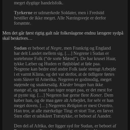
meget dygtige handelsfolk.
Tyrkerne
er udmærkede Soldater, men i Fredstid
bestiller de ikke meget. Alle Næringsveje er derfor
forsømte.
Men det går først rigtig galt når folkeslagene endnu længere sydpå
skal beskrives…
Sudan
er beboet af
Negre
, men Frankrig og England
har delt Landet mellem sig. […] Negrene i Sudan er
sortebrune Folk (“de sorte Mænd”). De har kruset Haar,
tykke Læber og Huden er fløjlsblød at føle paa.
Negrene kan bedre end andre Folk taale strengt Arbejde
i et varmt Klima, og det var derfor, at de tidligere førtes
som
Slaver
til Amerika. Negeren er godmodig, meget
støjende og snakkesalig.
Klæder
bruger han ikke
mange af, og naar han tager noget paa, er det mest for
at pynte sig. […] Negeren har gerne flere
Koner
. Dem
køber han, og de maa gøre alt Arbejdet, for selv er han
meget doven. […] Negerens
Religion
er mest Overtro.
Han tror, at alle mærkelige Ting: et stort Træ, en farvet
Sten eller et udskåret Træstykke, er beboet af Aander.
Den del af Afrika, der ligger syd for Sudan, er beboet af