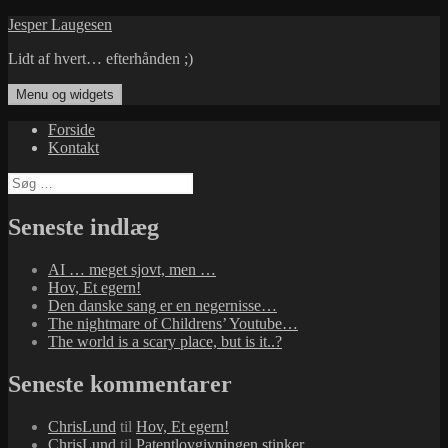
Hop
Jesper Laugesen
til
Lidt af hvert… efterhånden ;)
indhold
Menu og widgets
Forside
Kontakt
Søg
efter:
Seneste indlæg
AI … meget sjovt, men …
Hov, Et egern!
Den danske sang er en negernisse…
The nightmare of Childrens’ Youtube…
The world is a scary place, but is it..?
Seneste kommentarer
ChrisLund
til
Hov, Et egern!
ChrisLund
til
Patentlovgivningen stinker…