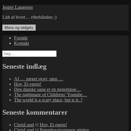
Hop
Jesper Laugesen
til
Lidt af hvert… efterhånden ;)
indhold
Menu og widgets
Forside
Kontakt
Søg
efter:
Seneste indlæg
AI … meget sjovt, men …
Hov, Et egern!
Den danske sang er en negernisse…
The nightmare of Childrens’ Youtube…
The world is a scary place, but is it..?
Seneste kommentarer
ChrisLund
til
Hov, Et egern!
ChrisLund
til
Patentlovgivningen stinker…