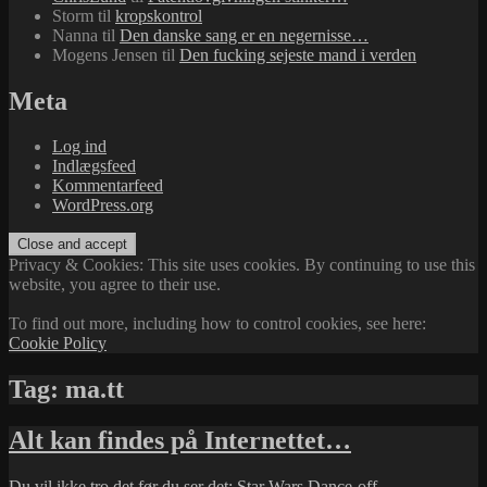
Storm
til
kropskontrol
Nanna
til
Den danske sang er en negernisse…
Mogens Jensen
til
Den fucking sejeste mand i verden
Meta
Log ind
Indlægsfeed
Kommentarfeed
WordPress.org
Privacy & Cookies: This site uses cookies. By continuing to use this
website, you agree to their use.
To find out more, including how to control cookies, see here:
Cookie Policy
Tag:
ma.tt
Alt kan findes på Internettet…
Du vil ikke tro det før du ser det: Star Wars Dance-off…