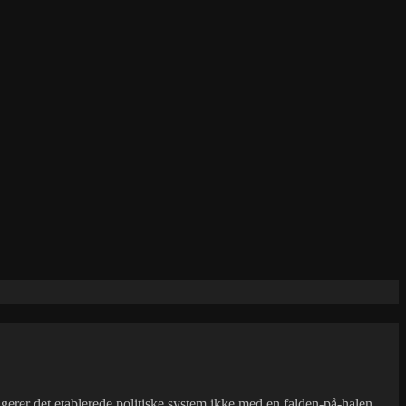
eagerer det etablerede politiske system ikke med en falden-på-halen