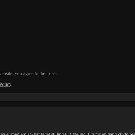
ebsite, you agree to their use.
Policy
ken
er medlem af) har taget stilling til fildeling. Og for en gang skyld r