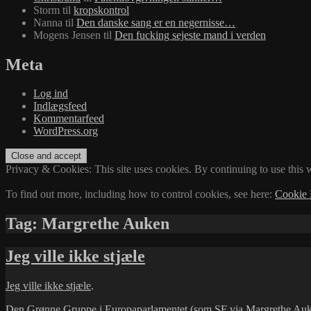
Storm
til
kropskontrol
Nanna
til
Den danske sang er en negernisse…
Mogens Jensen
til
Den fucking sejeste mand i verden
Meta
Log ind
Indlægsfeed
Kommentarfeed
WordPress.org
Privacy & Cookies: This site uses cookies. By continuing to use this w
To find out more, including how to control cookies, see here:
Cookie 
Tag:
Margrethe Auken
Jeg ville ikke stjæle
Jeg ville ikke stjæle
.
Den Grønne Gruppe
i Europaparlamentet (som
SF
via
Margrethe Au