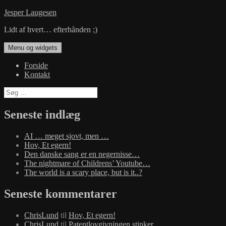
Hop
Jesper Laugesen
til
Lidt af hvert… efterhånden ;)
indhold
Menu og widgets
Forside
Kontakt
Søg
efter:
Seneste indlæg
AI … meget sjovt, men …
Hov, Et egern!
Den danske sang er en negernisse…
The nightmare of Childrens’ Youtube…
The world is a scary place, but is it..?
Seneste kommentarer
ChrisLund
til
Hov, Et egern!
ChrisLund
til
Patentlovgivningen stinker…