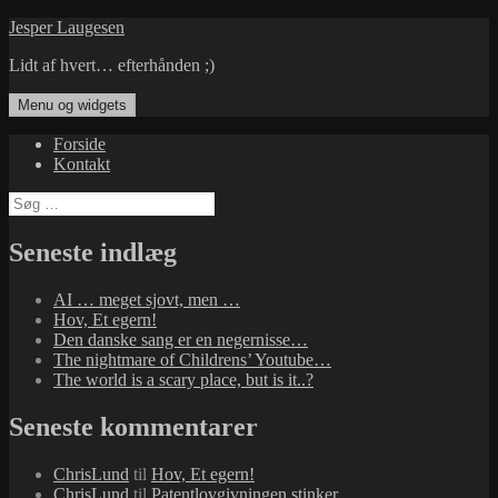
Hop
Jesper Laugesen
til
Lidt af hvert… efterhånden ;)
indhold
Menu og widgets
Forside
Kontakt
Søg
efter:
Seneste indlæg
AI … meget sjovt, men …
Hov, Et egern!
Den danske sang er en negernisse…
The nightmare of Childrens’ Youtube…
The world is a scary place, but is it..?
Seneste kommentarer
ChrisLund
til
Hov, Et egern!
ChrisLund
til
Patentlovgivningen stinker…