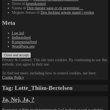
Storm
til
kropskontrol
Nanna
til
Den danske sang er en negernisse…
Mogens Jensen
til
Den fucking sejeste mand i verden
Meta
Log ind
Indlægsfeed
Kommentarfeed
WordPress.org
Privacy & Cookies: This site uses cookies. By continuing to use this
website, you agree to their use.
To find out more, including how to control cookies, see here:
Cookie Policy
Tag:
Lotte_Thiim-Bertelsen
Ja, Nej, Ja, ?
Byggeriet af
Ritts
bredt berømmede
5×5 boliger
er ved at udvikle