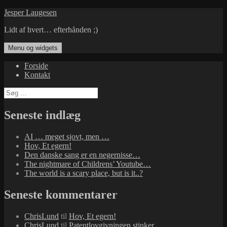
Hop
Jesper Laugesen
til
Lidt af hvert… efterhånden ;)
indhold
Menu og widgets
Forside
Kontakt
Søg
efter:
Seneste indlæg
AI … meget sjovt, men …
Hov, Et egern!
Den danske sang er en negernisse…
The nightmare of Childrens’ Youtube…
The world is a scary place, but is it..?
Seneste kommentarer
ChrisLund
til
Hov, Et egern!
ChrisLund
til
Patentlovgivningen stinker…