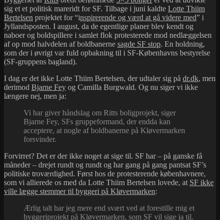
sig et et politisk mareridt for SF. Tilbage i juni kaldte
Lotte Thiim
Bertelsen
projektet for “i
nspirerende og værd at gå videre med
” i
Jyllandsposten. I august, da de egentlige planer blev kendt og
naboer og boldspillere i samlet flok protesterede mod nedlæggelsen
af op mod halvdelen af boldbanerne
sagde SF stop
. En holdning,
som der i øvrigt var fuld opbakning til i SF-Københavns bestyrelse
(SF-gruppens bagland).
I dag er det ikke Lotte Thiim Bertelsen, der udtaler sig på
dr.dk
, men
derimod
Bjarne Fey
og Camilla Burgwald. Og nu siger vi ikke
længere nej, men ja:
Vi har giver håndslag om Ritts boligprojekt, siger
Bjarne Fey, SFs gruppeformand, der endda kan
acceptere, at nogle af boldbanerne på Kløvermarken
forsvinder.
Forvirret? Det er der ikke noget at sige til. SF har – på ganske få
måneder – drejet rundt og rundt og har gang på gang pantsat SF’s
politiske troværdighed. Først hos de protesterende københavnere,
som vi allierede os med da Lotte Thiim Bertelsen lovede, at
SF ikke
ville lægge stemmer til byggeri på Kløvermarken
:
Ærlig talt har jeg mere end svært ved at forestille mig et
byggeriprojekt på Kløvermarken, som SF vil sige ja til.