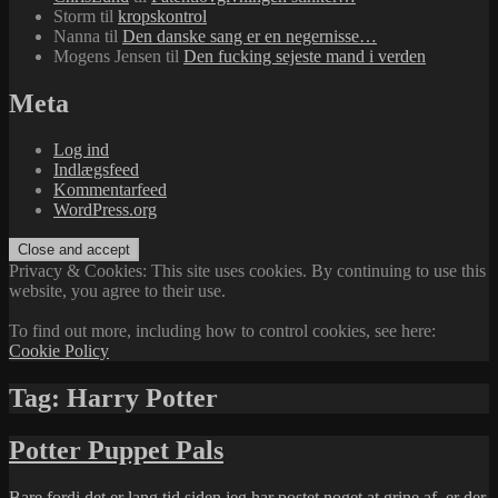
Storm
til
kropskontrol
Nanna
til
Den danske sang er en negernisse…
Mogens Jensen
til
Den fucking sejeste mand i verden
Meta
Log ind
Indlægsfeed
Kommentarfeed
WordPress.org
Privacy & Cookies: This site uses cookies. By continuing to use this
website, you agree to their use.
To find out more, including how to control cookies, see here:
Cookie Policy
Tag:
Harry Potter
Potter Puppet Pals
Bare fordi det er lang tid siden jeg har postet noget at grine af, er der