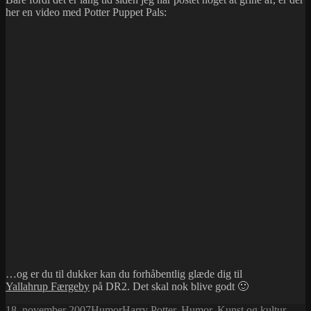
her en video med Potter Puppet Pals:
…og er du til dukker kan du forhåbentlig glæde dig til
Yallahrup Færgeby
på DR2. Det skal nok blive godt 🙂
Udgivet
Kategorier
Tags
18. november 2007
Humor
Harry Potter
,
Humor
,
Kunst og kultur
,