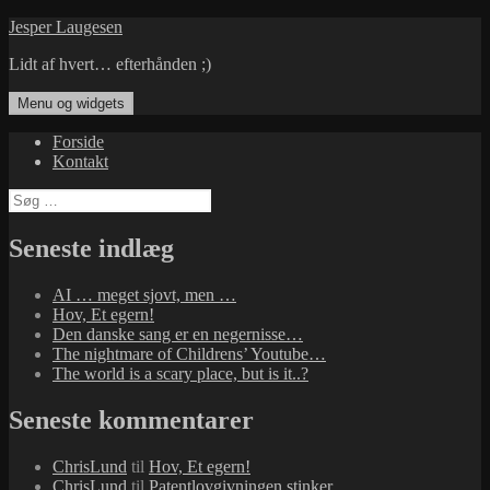
Hop
Jesper Laugesen
til
Lidt af hvert… efterhånden ;)
indhold
Menu og widgets
Forside
Kontakt
Søg
efter:
Seneste indlæg
AI … meget sjovt, men …
Hov, Et egern!
Den danske sang er en negernisse…
The nightmare of Childrens’ Youtube…
The world is a scary place, but is it..?
Seneste kommentarer
ChrisLund
til
Hov, Et egern!
ChrisLund
til
Patentlovgivningen stinker…