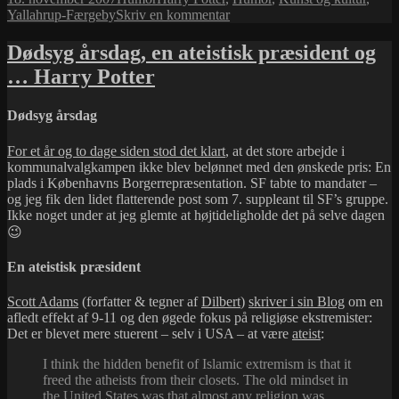
i
til
Yallahrup-Færgeby
Skriv en kommentar
Potter
Puppet
Dødsyg årsdag, en ateistisk præsident og
Pals
… Harry Potter
Dødsyg årsdag
For et år og to dage siden stod det klart
, at det store arbejde i
kommunalvalgkampen ikke blev belønnet med den ønskede pris: En
plads i Københavns Borgerrepræsentation. SF tabte to mandater –
og jeg fik den lidet flatterende post som 7. suppleant til SF’s gruppe.
Ikke noget under at jeg glemte at højtideligholde det på selve dagen
😉
En ateistisk præsident
Scott Adams
(forfatter & tegner af
Dilbert
)
skriver i sin Blog
om en
afledt effekt af 9-11 og den øgede fokus på religiøse ekstremister:
Det er blevet mere stuerent – selv i USA – at være
ateist
:
I think the hidden benefit of Islamic extremism is that it
freed the atheists from their closets. The old mindset in
the United States was that almost any religion was