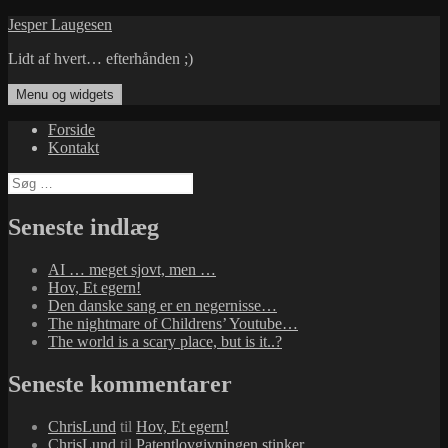
Hop
Jesper Laugesen
til
Lidt af hvert… efterhånden ;)
indhold
Menu og widgets
Forside
Kontakt
Søg
efter:
Seneste indlæg
AI … meget sjovt, men …
Hov, Et egern!
Den danske sang er en negernisse…
The nightmare of Childrens’ Youtube…
The world is a scary place, but is it..?
Seneste kommentarer
ChrisLund
til
Hov, Et egern!
ChrisLund
til
Patentlovgivningen stinker…