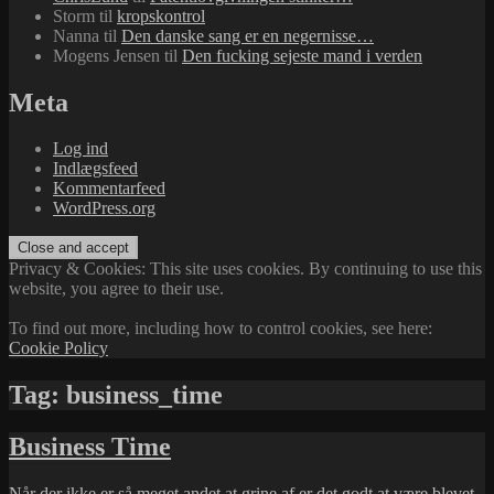
Storm
til
kropskontrol
Nanna
til
Den danske sang er en negernisse…
Mogens Jensen
til
Den fucking sejeste mand i verden
Meta
Log ind
Indlægsfeed
Kommentarfeed
WordPress.org
Privacy & Cookies: This site uses cookies. By continuing to use this
website, you agree to their use.
To find out more, including how to control cookies, see here:
Cookie Policy
Tag:
business_time
Business Time
Når der ikke er så meget andet at grine af er det godt at være blevet