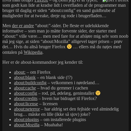
som godt kan lide at kradse lidt i overfladen af de programmer man
bruger til daglig er siden “about:config” en sand guldbrube af
muligheder for at tweake, dreje og rode i brugerfladen…
Men
der er andre
“about:”-sider. De fleste er udelukkende
informative – som man jo måtte forvente sider, der starter med
“about:” ville være… men med fare for at afsløre mig selv som noob
må jeg sige, at siden “about:Mozilla” alligevel tager prisen – prøv
det… Hvis du altså bruger Firefox
… ellers må du nøjes med
omtalen på
Wikipedia
.
Her er de about-kommandoer jeg kender til:
about:
– om Firefox
about:blank
– en blank side (!?)
about:buildconfig
– velkommen i nørdeland…
about:cache
– hvad du gemmer i cachen
about:config
– rod, pil, ødelæg, geninstaller
about:credits
– hvem har bidraget til Firefox?
about:license
– licensen
about:neterror
– har aldrig set den fejlside ved almindelig
brug… måske en lille (ikke så sjov) joke?
about:plugins
– om installerede plugins
about:Mozilla
– Muahaha!