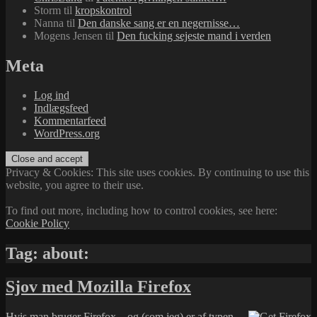
Storm
til
kropskontrol
Nanna
til
Den danske sang er en negernisse…
Mogens Jensen
til
Den fucking sejeste mand i verden
Meta
Log ind
Indlægsfeed
Kommentarfeed
WordPress.org
Privacy & Cookies: This site uses cookies. By continuing to use this
website, you agree to their use.
To find out more, including how to control cookies, see here:
Cookie Policy
Tag:
about:
Sjov med Mozilla Firefox
Hvis man bruger
Firefox
– og (som jeg) er af typen,