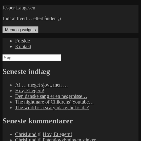
Hop
Jesper Laugesen
til
Lidt af hvert… efterhånden ;)
indhold
Menu og widgets
Forside
Kontakt
Søg
efter:
Seneste indlæg
AI … meget sjovt, men …
Hov, Et egern!
Den danske sang er en negernisse…
The nightmare of Childrens’ Youtube…
The world is a scary place, but is it..?
Seneste kommentarer
ChrisLund
til
Hov, Et egern!
ChrisLund
til
Patentlovgivningen stinker…