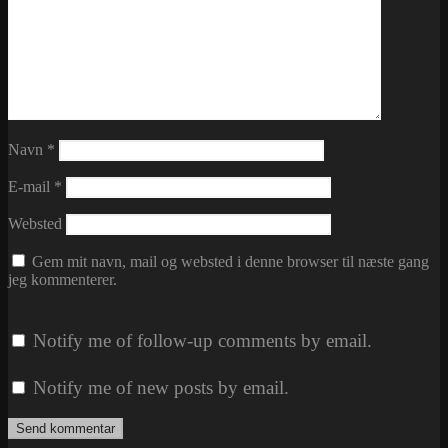
Navn
*
E-mail
*
Websted
Gem mit navn, mail og websted i denne browser til næste gang
jeg kommenterer.
Notify me of follow-up comments by email.
Notify me of new posts by email.