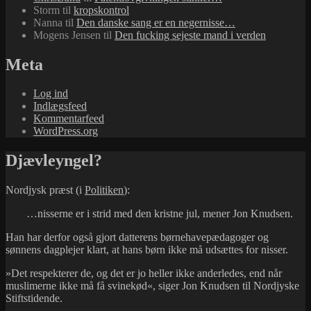
Storm
til
kropskontrol
Nanna
til
Den danske sang er en negernisse…
Mogens Jensen
til
Den fucking sejeste mand i verden
Meta
Log ind
Indlægsfeed
Kommentarfeed
WordPress.org
Djævleyngel?
Nordjysk præst (i
Politiken
):
…nisserne er i strid med den kristne jul, mener Jon Knudsen.
Han har derfor også gjort datterens børnehavepædagoger og
sønnens dagplejer klart, at hans børn ikke må udsættes for nisser.
»Det respekterer de, og det er jo heller ikke anderledes, end når
muslimerne ikke må få svinekød«, siger Jon Knudsen til Nordjyske
Stiftstidende.