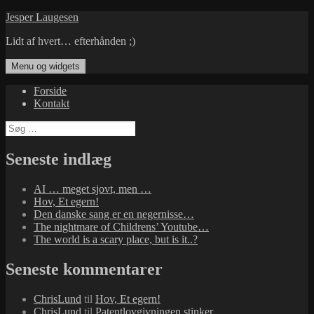
Hop
Jesper Laugesen
til
Lidt af hvert… efterhånden ;)
indhold
Menu og widgets
Forside
Kontakt
Søg
efter:
Seneste indlæg
AI … meget sjovt, men …
Hov, Et egern!
Den danske sang er en negernisse…
The nightmare of Childrens’ Youtube…
The world is a scary place, but is it..?
Seneste kommentarer
ChrisLund
til
Hov, Et egern!
ChrisLund
til
Patentlovgivningen stinker…