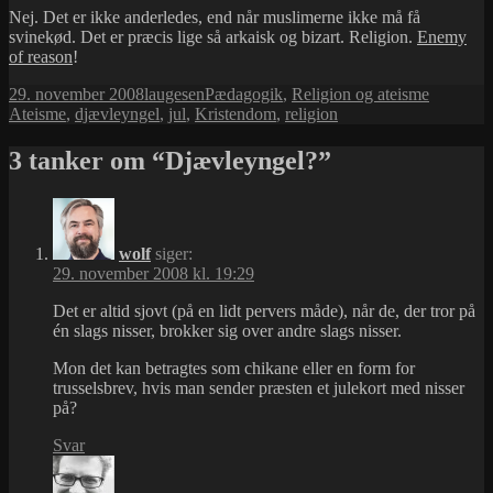
Nej. Det er ikke anderledes, end når muslimerne ikke må få
svinekød. Det er præcis lige så arkaisk og bizart. Religion.
Enemy
of reason
!
Udgivet
Forfatter
Kategorier
Tags
29. november 2008
laugesen
Pædagogik
,
Religion og ateisme
i
Ateisme
,
djævleyngel
,
jul
,
Kristendom
,
religion
3 tanker om “Djævleyngel?”
wolf
siger:
29. november 2008 kl. 19:29
Det er altid sjovt (på en lidt pervers måde), når de, der tror på
én slags nisser, brokker sig over andre slags nisser.
Mon det kan betragtes som chikane eller en form for
trusselsbrev, hvis man sender præsten et julekort med nisser
på?
Svar