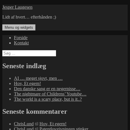
Hop
Jesper Laugesen
til
Lidt af hvert… efterhånden ;)
indhold
Menu og widgets
Forside
Kontakt
Søg
efter:
Seneste indlæg
AI … meget sjovt, men …
Hov, Et egern!
Den danske sang er en negernisse…
The nightmare of Childrens’ Youtube…
The world is a scary place, but is it..?
Seneste kommentarer
ChrisLund
til
Hov, Et egern!
ChrisLund
til
Patentlovgivningen stinker…