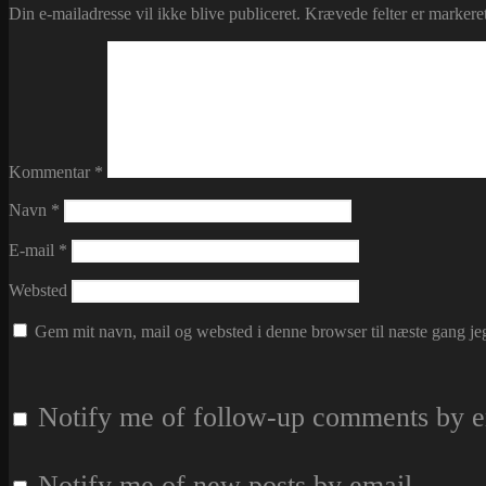
Din e-mailadresse vil ikke blive publiceret.
Krævede felter er marker
Kommentar
*
Navn
*
E-mail
*
Websted
Gem mit navn, mail og websted i denne browser til næste gang j
Notify me of follow-up comments by e
Notify me of new posts by email.