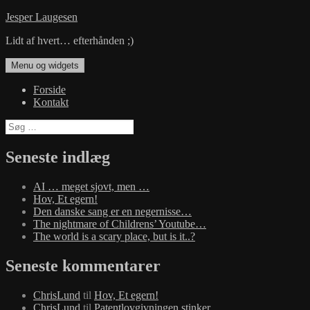
Hop
Jesper Laugesen
til
Lidt af hvert… efterhånden ;)
indhold
Menu og widgets
Forside
Kontakt
Søg
efter:
Seneste indlæg
AI … meget sjovt, men …
Hov, Et egern!
Den danske sang er en negernisse…
The nightmare of Childrens’ Youtube…
The world is a scary place, but is it..?
Seneste kommentarer
ChrisLund
til
Hov, Et egern!
ChrisLund
til
Patentlovgivningen stinker…