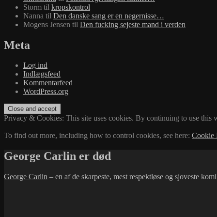
Storm
til
kropskontrol
Nanna
til
Den danske sang er en negernisse…
Mogens Jensen
til
Den fucking sejeste mand i verden
Meta
Log ind
Indlægsfeed
Kommentarfeed
WordPress.org
Privacy & Cookies: This site uses cookies. By continuing to use this w
To find out more, including how to control cookies, see here:
Cookie 
George Carlin er død
George Carlin
– en af de skarpeste, mest respektløse og sjoveste ko