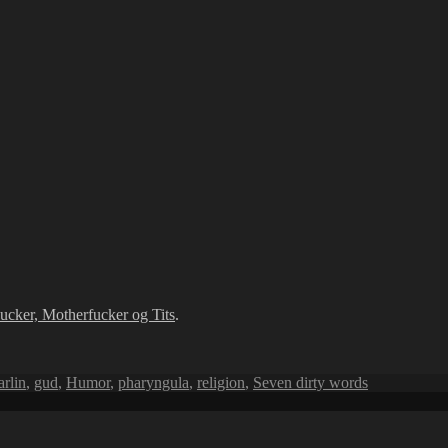
sucker, Motherfucker og Tits
.
rlin
,
gud
,
Humor
,
pharyngula
,
religion
,
Seven dirty words