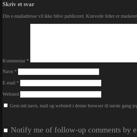
Skriv et svar
Din e-mailadresse vil ikke blive publiceret.
Krævede felter er marker
Kommentar
*
Navn
*
E-mail
*
Websted
Gem mit navn, mail og websted i denne browser til næste gang j
Notify me of follow-up comments by e