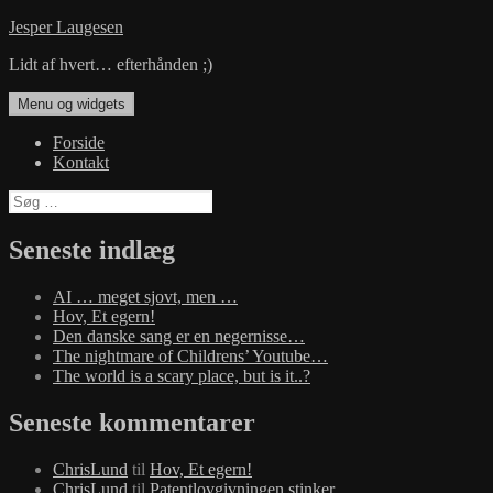
Hop
Jesper Laugesen
til
Lidt af hvert… efterhånden ;)
indhold
Menu og widgets
Forside
Kontakt
Søg
efter:
Seneste indlæg
AI … meget sjovt, men …
Hov, Et egern!
Den danske sang er en negernisse…
The nightmare of Childrens’ Youtube…
The world is a scary place, but is it..?
Seneste kommentarer
ChrisLund
til
Hov, Et egern!
ChrisLund
til
Patentlovgivningen stinker…