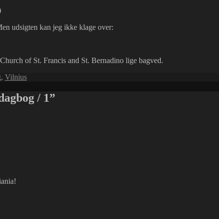
Men udsigten kan jeg ikke klage over:
g Church of St. Francis and St. Bernadino lige bagved.
g
,
Vilnius
dagbog / 1”
iania!