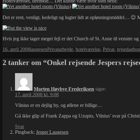
Hotelværelset, derimod… Det kunne være hvor som helst:
Det er rent, venligt, kedeligt og lugter lidt at opløsningsmiddel… 😉 
Hvis jeg ikke tager meget fejl er det Church of St. Anne til venstre o
Udgivet
Forfatter
Kategorier
Tags
16. april 2008
laugesen
Privat
arbejde
,
hotelværelse
,
Privat
,
rejsedagbo
i
2 tanker om “Onkel rejsende Jespers rejse
Morten Høybye Frederiksen
siger:
17. april 2008 kl. 9:08
Vilnius er en dejlig by, og øllene er billige…
Gå ikke glip af Frank Zappa og Uzupio, Vilnius’ svar på Christ
Svar
Pingback:
Jesper Laugesen