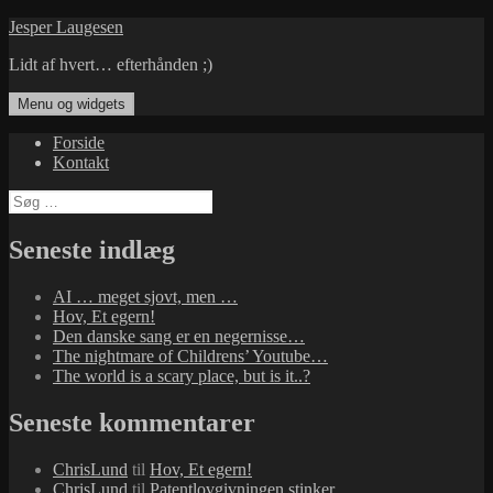
Hop
Jesper Laugesen
til
Lidt af hvert… efterhånden ;)
indhold
Menu og widgets
Forside
Kontakt
Søg
efter:
Seneste indlæg
AI … meget sjovt, men …
Hov, Et egern!
Den danske sang er en negernisse…
The nightmare of Childrens’ Youtube…
The world is a scary place, but is it..?
Seneste kommentarer
ChrisLund
til
Hov, Et egern!
ChrisLund
til
Patentlovgivningen stinker…