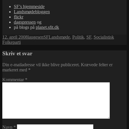
SF’s hjemmeside
Landsmødebloggen
flickr
dagspressen
og
på blogs på
planet.sfit.dk
Udgivet
Forfatter
Kategorier
Tags
12. april 2008
laugesen
SF
Landsmøde
,
Politik
,
SF
,
Socialistisk
i
Folkeparti
Skriv et svar
Din e-mailadresse vil ikke blive publiceret.
Krævede felter er
markeret med
*
Kommentar
*
Navn
*