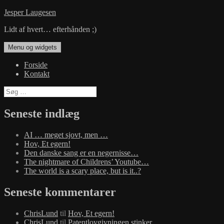
Hop
Jesper Laugesen
til
Lidt af hvert… efterhånden ;)
indhold
Menu og widgets
Forside
Kontakt
Søg
efter:
Seneste indlæg
AI … meget sjovt, men …
Hov, Et egern!
Den danske sang er en negernisse…
The nightmare of Childrens’ Youtube…
The world is a scary place, but is it..?
Seneste kommentarer
ChrisLund
til
Hov, Et egern!
ChrisLund
til
Patentlovgivningen stinker…