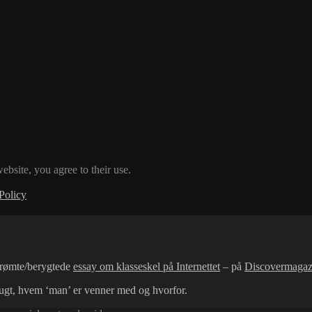
ebsite, you agree to their use.
Policy
rømte/berygtede
essay om klasseskel på Internettet
– på
Discovermagaz
rugt, hvem ‘man’ er venner med og hvorfor.