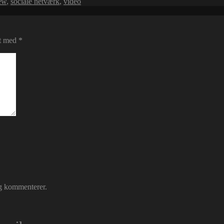
iew
,
sociale netværk
,
video
et med
*
eg kommenterer.