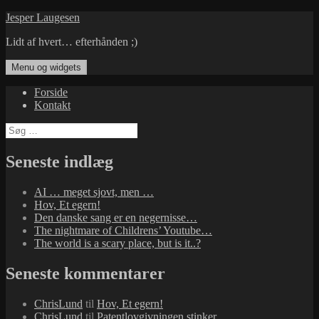
Hop
Jesper Laugesen
til
Lidt af hvert… efterhånden ;)
indhold
Menu og widgets
Forside
Kontakt
Søg
efter:
Seneste indlæg
AI … meget sjovt, men …
Hov, Et egern!
Den danske sang er en negernisse…
The nightmare of Childrens’ Youtube…
The world is a scary place, but is it..?
Seneste kommentarer
ChrisLund
til
Hov, Et egern!
ChrisLund
til
Patentlovgivningen stinker…