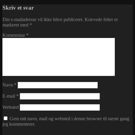
i
Skriv et svar
Din e-mailadresse vil ikke blive publiceret.
Krævede felter er
markeret med
*
Kommentar
*
Navn
*
E-mail
*
Websted
Gem mit navn, mail og websted i denne browser til næste gang
jeg kommenterer.