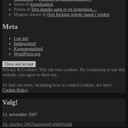
Storm
til
kropskontrol
Nanna
til
Den danske sang er en negernisse…
Mogens Jensen
til
Den fucking sejeste mand i verden
Meta
Log ind
Indlægsfeed
Kommentarfeed
WordPress.org
Privacy & Cookies: This site uses cookies. By continuing to use this
website, you agree to their use.
To find out more, including how to control cookies, see here:
Cookie Policy
Valg!
13. november 2007
Udgivet
Forfatter
Kategorier
Tags
24. oktober 2007
laugesen
Politik
Politik