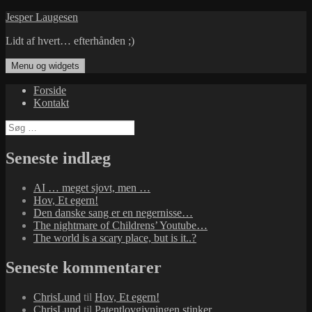
Hop
Jesper Laugesen
til
Lidt af hvert… efterhånden ;)
indhold
Menu og widgets
Forside
Kontakt
Søg
efter:
Seneste indlæg
AI … meget sjovt, men …
Hov, Et egern!
Den danske sang er en negernisse…
The nightmare of Childrens’ Youtube…
The world is a scary place, but is it..?
Seneste kommentarer
ChrisLund
til
Hov, Et egern!
ChrisLund
til
Patentlovgivningen stinker…