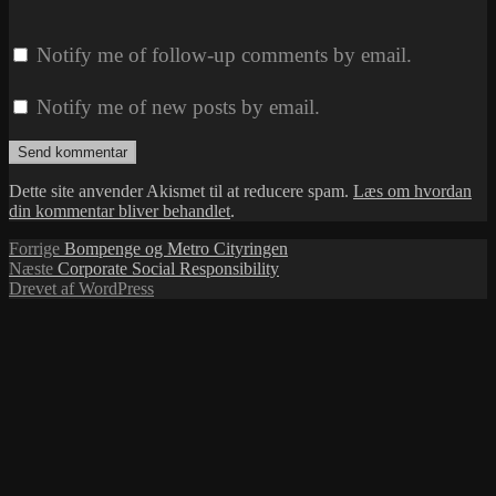
Notify me of follow-up comments by email.
Notify me of new posts by email.
Dette site anvender Akismet til at reducere spam.
Læs om hvordan
din kommentar bliver behandlet
.
Indlægsnavigation
Forrige
Forrige
Bompenge og Metro Cityringen
Næste
indlæg:
Næste
Corporate Social Responsibility
indlæg:
Drevet af WordPress