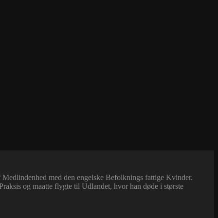
f Medlindenhed med den engelske Befolknings fattige Kvinder.
ksis og maatte flygte til Udlandet, hvor han døde i største