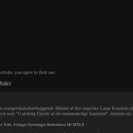
ebsite, you agree to their use.
Policy
t som svangerskabsforebyggende Middel af den engelske Læge Kondom a
yst som “Usædelig Fjende af det menneskelige Samfund”, mistede sin Pra
xel Tofte. Forlaget Nyttebøger, København MCMXLII