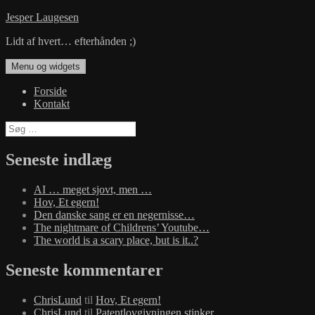
Hop
Jesper Laugesen
til
Lidt af hvert… efterhånden ;)
indhold
Menu og widgets
Forside
Kontakt
Søg
efter:
Seneste indlæg
AI … meget sjovt, men …
Hov, Et egern!
Den danske sang er en negernisse…
The nightmare of Childrens’ Youtube…
The world is a scary place, but is it..?
Seneste kommentarer
ChrisLund
til
Hov, Et egern!
ChrisLund
til
Patentlovgivningen stinker…