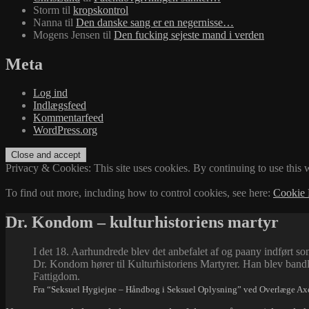
Storm
til
kropskontrol
Nanna
til
Den danske sang er en negernisse…
Mogens Jensen
til
Den fucking sejeste mand i verden
Meta
Log ind
Indlægsfeed
Kommentarfeed
WordPress.org
Privacy & Cookies: This site uses cookies. By continuing to use this w
To find out more, including how to control cookies, see here:
Cookie 
Dr. Kondom – kulturhistoriens martyr
I det 18. Aarhundrede blev det anbefalet af og paany indfør
Dr. Kondom hører til Kulturhistoriens Martyrer. Han blev bandl
Fattigdom.
Fra “Seksuel Hygiejne – Håndbog i Seksuel Oplysning” ved Overlæge A