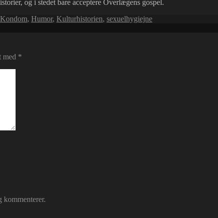
istorier, og i stedet bare acceptere Overlægens gospel.
-Kondom
,
Humor
,
Kulturhistorien
,
sexuelhygiejne
et med
*
eg kommenterer.