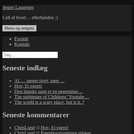
Hop
Jesper Laugesen
til
Lidt af hvert… efterhånden ;)
indhold
Menu og widgets
Forside
Kontakt
Søg
efter:
Seneste indlæg
AI … meget sjovt, men …
Hov, Et egern!
Den danske sang er en negernisse…
The nightmare of Childrens’ Youtube…
The world is a scary place, but is it..?
Seneste kommentarer
ChrisLund
til
Hov, Et egern!
ChrisLund
til
Patentlovgivningen stinker…