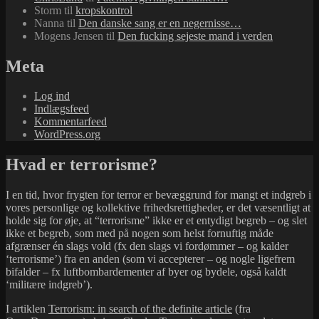
Storm
til
kropskontrol
Nanna
til
Den danske sang er en negernisse…
Mogens Jensen
til
Den fucking sejeste mand i verden
Meta
Log ind
Indlægsfeed
Kommentarfeed
WordPress.org
Hvad er terrorisme?
I en tid, hvor frygten for terror er bevæggrund for mangt et indgreb i
vores personlige og kollektive frihedsrettigheder, er det væsentligt at
holde sig for øje, at “terrorisme” ikke er et entydigt begreb – og slet
ikke et begreb, som med på nogen som helst fornuftig måde
afgrænser én slags vold (fx den slags vi fordømmer – og kalder
‘terrorisme’) fra en anden (som vi accepterer – og nogle ligefrem
bifalder – fx luftbombardementer af byer og bydele, også kaldt
‘militære indgreb’).
I artiklen
Terrorism: in search of the definite article
(fra