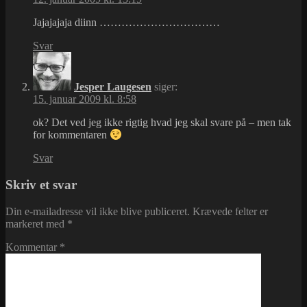
Jajajajaja diinn ……………………………
Svar
Jesper Laugesen
siger:
15. januar 2009 kl. 8:58
ok? Det ved jeg ikke rigtig hvad jeg skal svare på – men tak
for kommentaren
Svar
Skriv et svar
Din e-mailadresse vil ikke blive publiceret.
Krævede felter er
markeret med
*
Kommentar
*