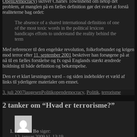
OpenDemocracy
) skriver Charles Townshend om netop det
problem, at manglen på en fælles definition gør det svært at forstå
realiteterne bag ordet:
The absence of a shared international definition of one
of the most toxic words in the political lexicon
handicaps efforts to understand the reality behind the
term
Med referencer til den engelske revolution, folkeforbundet og krigen
mod terror efter
11. september 2001
beskriver han forsøgene på at
nå til en fælles forståelse og fx også Englands stærkt ændrede
holdning til både definition og bekæmpelse.
Den er et klart læsningen værd – og siden indeholder et væld af
links til yderligere materialer om emnet.
Udgivet
Forfatter
Kategorier
Tags
3. juli 2007
laugesen
Politik
opendemocracy
,
Politik
,
terrorisme
i
2 tanker om “Hvad er terrorisme?”
Bo
siger:
12. januar 2009 kl. 13:19