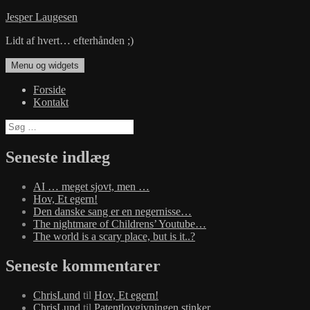
Hop
Jesper Laugesen
til
Lidt af hvert… efterhånden ;)
indhold
Menu og widgets
Forside
Kontakt
Søg
efter:
Seneste indlæg
AI … meget sjovt, men …
Hov, Et egern!
Den danske sang er en negernisse…
The nightmare of Childrens’ Youtube…
The world is a scary place, but is it..?
Seneste kommentarer
ChrisLund
til
Hov, Et egern!
ChrisLund
til
Patentlovgivningen stinker…