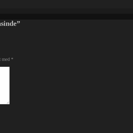
sinde”
et med
*