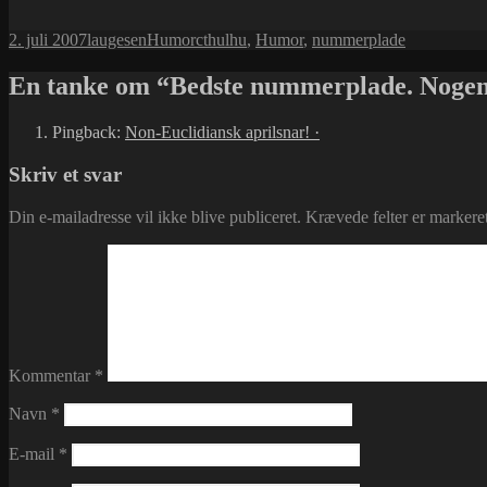
Udgivet
Forfatter
Kategorier
Tags
2. juli 2007
laugesen
Humor
cthulhu
,
Humor
,
nummerplade
i
En tanke om “Bedste nummerplade. Nogen
Pingback:
Non-Euclidiansk aprilsnar! ·
Skriv et svar
Din e-mailadresse vil ikke blive publiceret.
Krævede felter er marker
Kommentar
*
Navn
*
E-mail
*