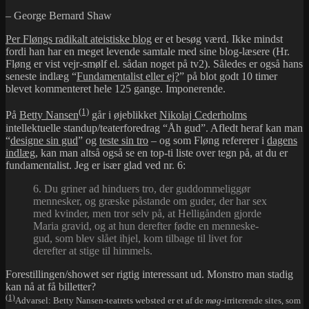
– George Bernard Shaw
Per Fløngs radikalt ateistiske blog
er et besøg værd. Ikke mindst
fordi han har en meget levende samtale med sine blog-læsere (Hr.
Fløng er vist vejr-smølf el. sådan noget på tv2). Således er også hans
seneste indlæg “
Fundamentalist eller ej?
” på blot godt 10 timer
blevet kommenteret hele 125 gange. Imponerende.
(1)
På
Betty Nansen
går i øjeblikket
Nikolaj Cederholms
intellektuelle standup/teaterforedrag “Åh gud”. Afledt heraf kan man
“
designe sin gud
” og
teste sin tro
– og som Fløng refererer i
dagens
indlæg
, kan man altså også se en top-ti liste over tegn på, at du er
fundamentalist. Jeg er især glad ved nr. 6:
6. Du griner ad hinduers tro, der guddommeliggør
mennesker, og græske påstande om guder, der har sex
med kvinder, men tror selv på, at Helligånden gjorde
Maria gravid, og at hun derefter fødte en menneske-
gud, som blev slået ihjel, kom tilbage til livet for
derefter at stige til himmels.
Forestillingen/showet ser rigtig interessant ud. Monstro man stadig
kan nå at få billetter?
(1)
Advarsel: Betty Nansen-teatrets websted er et af de
møg
-irriterende sites, som