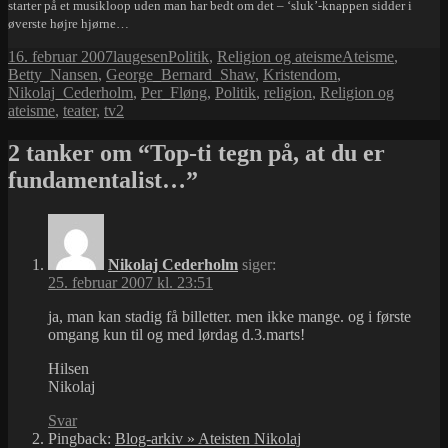
starter på et musikloop uden man har bedt om det – ‘sluk’-knappen sidder i
øverste højre hjørne…
Udgivet
Forfatter
Kategorier
Tags
16. februar 2007
laugesen
Politik
,
Religion og ateisme
Ateisme
,
i
Betty_Nansen
,
George_Bernard_Shaw
,
Kristendom
,
Nikolaj_Cederholm
,
Per_Fløng
,
Politik
,
religion
,
Religion og
ateisme
,
teater
,
tv2
2 tanker om “Top-ti tegn på, at du er
fundamentalist…”
Nikolaj Cederholm
siger:
25. februar 2007 kl. 23:51
ja, man kan stadig få billetter. men ikke mange. og i første
omgang kun til og med lørdag d.3.marts!
Hilsen
Nikolaj
Svar
Pingback:
Blog-arkiv » Ateisten Nikolaj