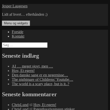
Hop
Jesper Laugesen
til
Lidt af hvert… efterhånden ;)
indhold
Menu og widgets
Forside
Kontakt
Søg
efter:
Seneste indlæg
AI … meget sjovt, men …
Hov, Et egern!
Den danske sang er en negernisse…
The nightmare of Childrens’ Youtube…
The world is a scary place, but is it..?
Seneste kommentarer
ChrisLund
til
Hov, Et egern!
ChrisLund
til
Patentlovgivningen stinker…