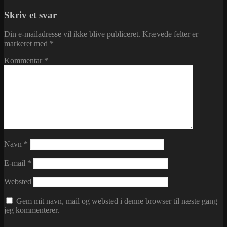
Skriv et svar
Din e-mailadresse vil ikke blive publiceret.
Krævede felter er
markeret med
*
Kommentar
*
Navn
*
E-mail
*
Websted
Gem mit navn, mail og websted i denne browser til næste gang
jeg kommenterer.