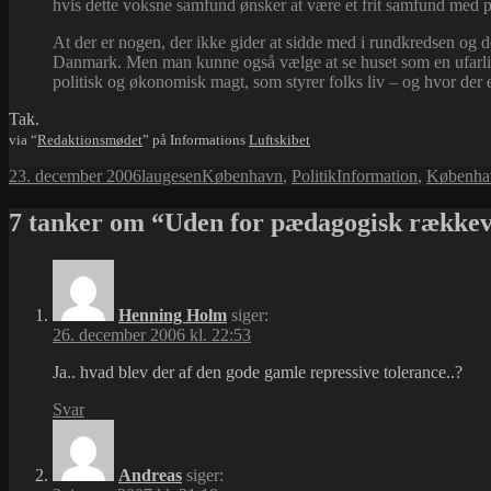
hvis dette voksne samfund ønsker at være et frit samfund med pl
At der er nogen, der ikke gider at sidde med i rundkredsen og d
Danmark. Men man kunne også vælge at se huset som en ufarlig lo
politisk og økonomisk magt, som styrer folks liv – og hvor der er
Tak.
via “
Redaktionsmødet
” på Informations
Luftskibet
Udgivet
Forfatter
Kategorier
Tags
23. december 2006
laugesen
København
,
Politik
Information
,
Københa
i
7 tanker om “Uden for pædagogisk række
Henning Holm
siger:
26. december 2006 kl. 22:53
Ja.. hvad blev der af den gode gamle repressive tolerance..?
Svar
Andreas
siger: