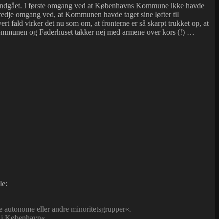
ret undgået. I første omgang ved at Københavns Kommune ikke havde
tredje omgang ved, at Kommunen havde taget sine løfter til
vert fald virker det nu som om, at fronterne er så skarpt trukket op, at
ns kommunen og Faderhuset takker nej med armene over kors (!) …
le:
le autonome eller andre minoritetsgrupper«.
r i København«.