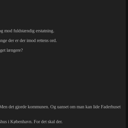
 og mod fuldstændig erstatning.
ge der er der imod rettens ord.
meget længere?
em. Men det gjorde kommunen. Og uanset om man kan lide Faderhuset
shus i København. For det skal der.