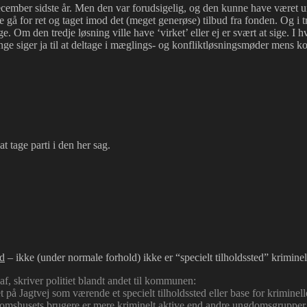
l i december sidste år. Men den var forudsigelig, og den kunne have væ
 gå for ret og taget imod det (meget generøse) tilbud fra fonden. Og i 
e. Om den tredje løsning ville have ‘virket’ eller ej er svært at sige. I h
e unge siger ja til at deltage i mæglings- og konfliktløsningsmøder me
 tage parti i den her sag.
rd
– ikke (under normale forhold) ikke er “specielt tilholdssted” kriminel
 af, skriver politiet blandt andet til kommunen:
på Jagtvej som værende et specielt tilholdssted eller base for kriminel
ngdomshusets brugere er mere kriminelt aktive end andre ungdomsgruppe