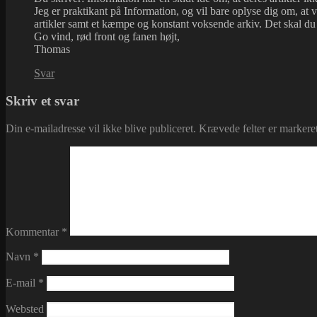
Jeg er praktikant på Information, og vil bare oplyse dig om, at v
artikler samt et kæmpe og konstant voksende arkiv. Det skal du 
Go vind, rød front og fanen højt,
Thomas
Svar
Skriv et svar
Din e-mailadresse vil ikke blive publiceret.
Krævede felter er marker
Kommentar
*
Navn
*
E-mail
*
Websted