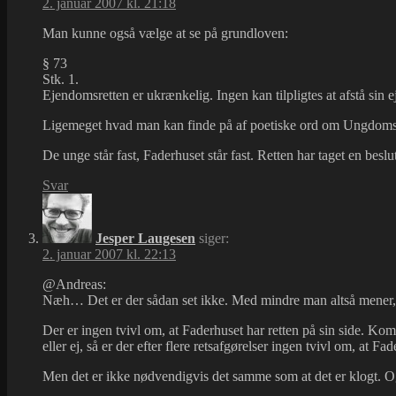
2. januar 2007 kl. 21:18
Man kunne også vælge at se på grundloven:
§ 73
Stk. 1.
Ejendomsretten er ukrænkelig. Ingen kan tilpligtes at afstå sin
Ligemeget hvad man kan finde på af poetiske ord om Ungdomshus
De unge står fast, Faderhuset står fast. Retten har taget en besl
Svar
Jesper Laugesen
siger:
2. januar 2007 kl. 22:13
@Andreas:
Næh… Det er der sådan set ikke. Med mindre man altså mener, 
Der er ingen tvivl om, at Faderhuset har retten på sin side. 
eller ej, så er der efter flere retsafgørelser ingen tvivl om, at Fa
Men det er ikke nødvendigvis det samme som at det er klogt. Og