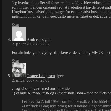
Jeg hverken kan eller vil forsvare den vold, vi blev vidne ti
solgt huset. I anden omgang ved, at Faderhuset havde ladet nåde
Ungdomshuset alvorligt og sørget for et alternativt hus til de ung
ingenting vil virke. Så meget desto mere ærgeligt er det, at d
Svar
Andreas
siger:
2. januar 2007 kl. 22:37
For almindelige, lovlydige danskere er det virkelig MEGET let at
Svar
Jesper Laugesen
siger:
2. januar 2007 kl. 23:05
…og så ski’e være med om det koster
1)
et musik-, mad-, fest- og aktivitetshus, som – med
politiets o
I et brev fra 7. juli 1998, som Politiken.dk er i besiddelse
»Der findes i dag ikke belæg for at udråbe Ungdomshuset 
Og videre: »Der er i dag ikke belæg for at påstå, at U