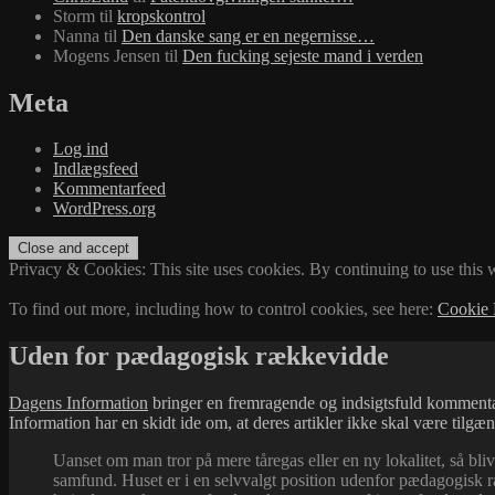
Storm
til
kropskontrol
Nanna
til
Den danske sang er en negernisse…
Mogens Jensen
til
Den fucking sejeste mand i verden
Meta
Log ind
Indlægsfeed
Kommentarfeed
WordPress.org
Privacy & Cookies: This site uses cookies. By continuing to use this w
To find out more, including how to control cookies, see here:
Cookie 
Uden for pædagogisk rækkevidde
Dagens Information
bringer en fremragende og indsigtsfuld kommen
Information har en skidt ide om, at deres artikler ikke skal være tilgæ
Uanset om man tror på mere tåregas eller en ny lokalitet, så b
samfund. Huset er i en selvvalgt position udenfor pædagogisk 