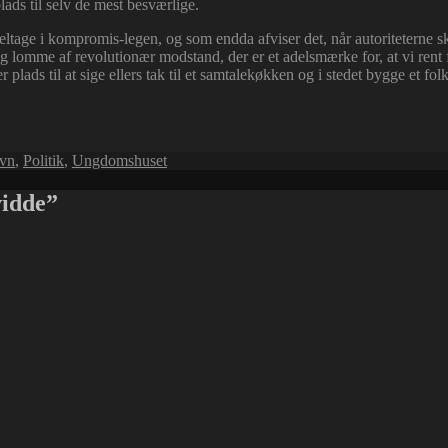
ads til selv de mest besværlige.
eltage i kompromis-legen, og som endda afviser det, når autoriteterne s
mme af revolutionær modstand, der er et adelsmærke for, at vi rent fak
 plads til at sige ellers tak til et samtalekøkken og i stedet bygge et fo
vn
,
Politik
,
Ungdomshuset
vidde”