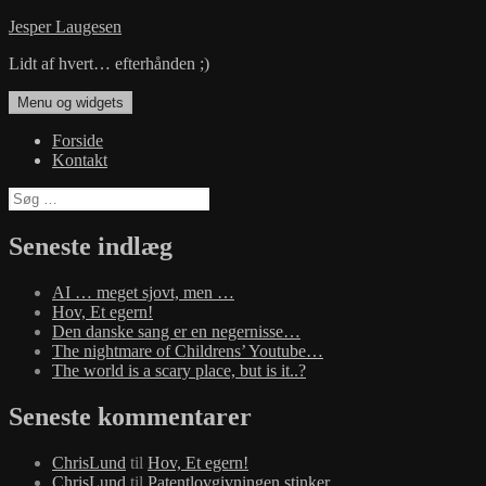
Hop
Jesper Laugesen
til
Lidt af hvert… efterhånden ;)
indhold
Menu og widgets
Forside
Kontakt
Søg
efter:
Seneste indlæg
AI … meget sjovt, men …
Hov, Et egern!
Den danske sang er en negernisse…
The nightmare of Childrens’ Youtube…
The world is a scary place, but is it..?
Seneste kommentarer
ChrisLund
til
Hov, Et egern!
ChrisLund
til
Patentlovgivningen stinker…