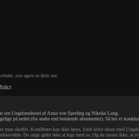
ebsite, you agree to their use.
Policy
tar om Ungdomshuset af Anna von Sperling og Nikolai Lang.
ngelige på nettet (for andre end betalende abonnenter). Så her er konklu
liver man skuffet. Konflikten kan ikke løses, fordi selve ideen med Un
rækkevidde. De unge gider ikke at lege med os. Og de mener ikke, at v