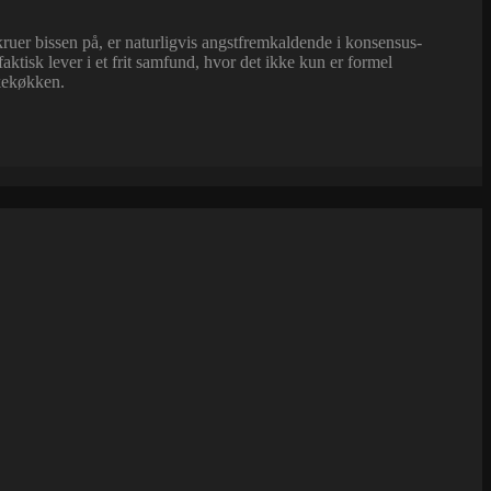
kruer bissen på, er naturligvis angstfremkaldende i konsensus-
tisk lever i et frit samfund, hvor det ikke kun er formel
lkekøkken.