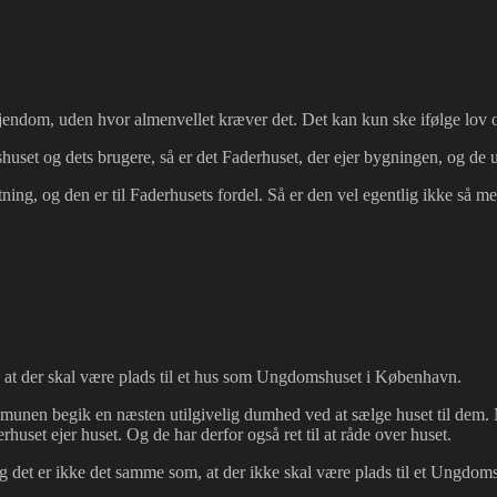
 ejendom, uden hvor almenvellet kræver det. Det kan kun ske ifølge lov
et og dets brugere, så er det Faderhuset, der ejer bygningen, og de un
utning, og den er til Faderhusets fordel. Så er den vel egentlig ikke så 
at der skal være plads til et hus som Ungdomshuset i København.
Kommunen begik en næsten utilgivelig dumhed ved at sælge huset til d
derhuset ejer huset. Og de har derfor også ret til at råde over huset.
 det er ikke det samme som, at der ikke skal være plads til et Ungdom