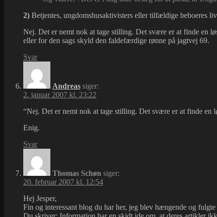
2)
Betjentes, ungdomshusaktivisters eller tilfældige beboeres liv
Nej. Det er nemt nok at tage stilling. Det svære er at finde en
eller for den sags skyld den faldefærdige rønne på jagtvej 69.
Svar
Andreas
siger:
2. januar 2007 kl. 23:22
“Nej. Det er nemt nok at tage stilling. Det svære er at finde en 
Enig.
Svar
Thomas Schøn
siger:
20. februar 2007 kl. 12:54
Hej Jesper,
Fin og interessant blog du har her, jeg blev hængende og fulgt
Du skriver: Information har en skidt ide om, at deres artikler i