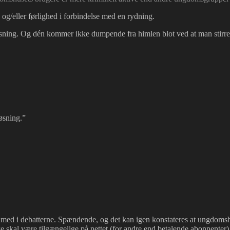
 og/eller førlighed i forbindelse med en rydning.
 løsning. Og dén kommer ikke dumpende fra himlen blot ved at man stirre
løsning.”
e med i debatterne. Spændende, og det kan igen konstateres at ungdomshu
kke skal være tilgængelige på nettet (for andre end betalende abonnenter)