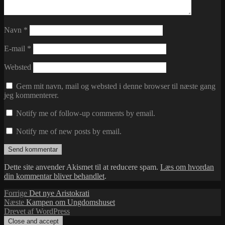
Navn
*
E-mail
*
Websted
Gem mit navn, mail og websted i denne browser til næste gang
jeg kommenterer.
Notify me of follow-up comments by email.
Notify me of new posts by email.
Dette site anvender Akismet til at reducere spam.
Læs om hvordan
din kommentar bliver behandlet
.
Indlægsnavigation
Forrige
Forrige
Det nye Aristokrati
Næste
indlæg:
Næste
Kampen om Ungdomshuset
indlæg:
Drevet af WordPress