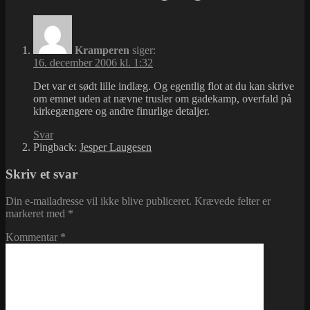
Kramperen
siger:
16. december 2006 kl. 1:32
Det var et sødt lille indlæg. Og egentlig flot at du kan skrive
om emnet uden at nævne trusler om gadekamp, overfald på
kirkegængere og andre finurlige detaljer.
Svar
Pingback:
Jesper Laugesen
Skriv et svar
Din e-mailadresse vil ikke blive publiceret.
Krævede felter er
markeret med
*
Kommentar
*