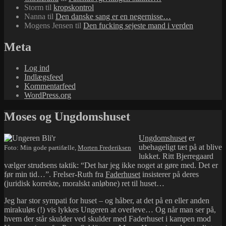
Storm
til
kropskontrol
Nanna
til
Den danske sang er en negernisse…
Mogens Jensen
til
Den fucking sejeste mand i verden
Meta
Log ind
Indlægsfeed
Kommentarfeed
WordPress.org
Moses og Ungdomshuset
Ungdomshuset
er
ubehageligt tæt på at blive
Foto: Min gode partifælle,
Morten Frederiksen
lukket. Ritt Bjerregaard
vælger strudsens taktik: “Det har jeg ikke noget at gøre med. Det er
før min tid…”. Frelser-Ruth fra
Faderhuset
insisterer på deres
(juridisk korrekte, moralskt anløbne) ret til huset…
Jeg har stor sympati for huset – og håber, at det på en eller anden
mirakuløs (!) vis lykkes Ungeren at overleve… Og når man ser på,
hvem der står skulder ved skulder med Faderhuset i kampen mod