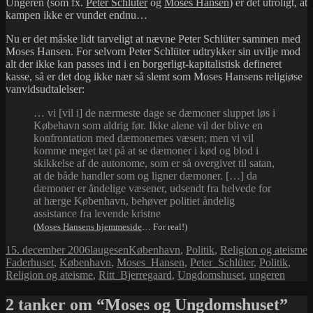
Ungeren (som fx.
Peter Schlüter
og
Moses Hansen
) er det utroligt, at
kampen ikke er vundet endnu…
Nu er det måske lidt tarveligt at nævne Peter Schlüter sammen med
Moses Hansen. For selvom Peter Schlüter udtrykker sin uvilje mod
alt der ikke kan passes ind i en borgerligt-kapitalistisk defineret
kasse, så er det dog ikke nær så slemt som Moses Hansens religiøse
vanvidsudtalelser:
… vi [vil i] de nærmeste dage se dæmoner sluppet løs i
Købehavn som aldrig før. Ikke alene vil der blive en
konfrontation med dæmonernes væsen; men vi vil
komme meget tæt på at se dæmoner i kød og blod i
skikkelse af de autonome, som er så overgivet til satan,
at de både handler som og ligner dæmoner. […] da
dæmoner er åndelige væsener, udsendt fra helvede for
at hærge København, behøver politiet åndelig
assistance fra levende kristne
(
Moses Hansens hjemmeside
… For real!)
Udgivet
Forfatter
Kategorier
T
15. december 2006
laugesen
København
,
Politik
,
Religion og ateisme
i
Faderhuset
,
København
,
Moses_Hansen
,
Peter_Schlüter
,
Politik
,
Religion og ateisme
,
Ritt_Bjerregaard
,
Ungdomshuset
,
ungeren
2 tanker om “Moses og Ungdomshuset”