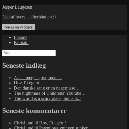
Hop
Jesper Laugesen
til
Lidt af hvert… efterhånden ;)
indhold
Menu og widgets
Forside
Kontakt
Søg
efter:
Seneste indlæg
AI … meget sjovt, men …
Hov, Et egern!
Den danske sang er en negernisse…
The nightmare of Childrens’ Youtube…
The world is a scary place, but is it..?
Seneste kommentarer
ChrisLund
til
Hov, Et egern!
ChrisLund
til
Patentlovgivningen stinker…