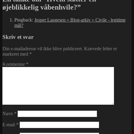
øjeblikkelig våbenhvile?”
Pingback:
Jesper Laugesen » Blog-arkiv » Civile - legitime
mål?
Skriv et svar
Din e-mailadresse vil ikke blive publiceret.
Krævede felter er
markeret med
*
Kommentar
*
Navn
*
E-mail
*