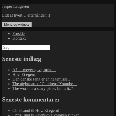
Hop
Jesper Laugesen
til
Lidt af hvert… efterhånden ;)
indhold
Menu og widgets
Forside
Kontakt
Søg
efter:
Seneste indlæg
AI … meget sjovt, men …
Hov, Et egern!
Den danske sang er en negernisse…
The nightmare of Childrens’ Youtube…
The world is a scary place, but is it..?
Seneste kommentarer
ChrisLund
til
Hov, Et egern!
ChrisLund
til
Patentlovgivningen stinker…