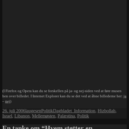
(I Firefox og Opera kan du se forskellen på ja- og nej-siden ved at føre musen
hen over billedet. I Internet Explorer kan du se det ved at åbne billederne her:
ja
–
nej
)
Udgivet
Forfatter
Kategorier
Tags
26. juli 2006
laugesen
Politik
Dagbladet_Information
,
Hizbollah
,
i
Israel
,
Libanon
,
Mellemøsten
,
Palæstina
,
Politik
En tanke om “Hvem støtter en