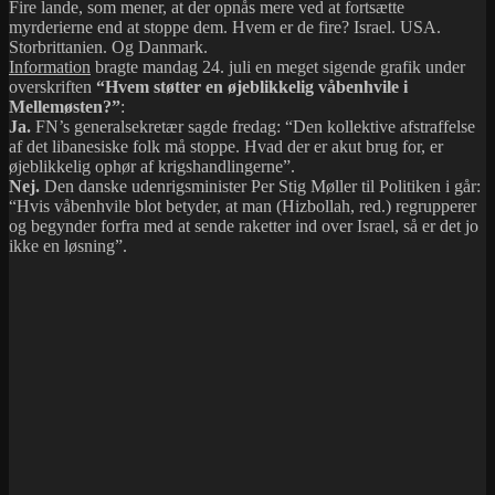
Fire lande, som mener, at der opnås mere ved at fortsætte
myrderierne end at stoppe dem. Hvem er de fire? Israel. USA.
Storbrittanien. Og Danmark.
Information
bragte mandag 24. juli en meget sigende grafik under
overskriften
“Hvem støtter en øjeblikkelig våbenhvile i
Mellemøsten?”
:
Ja.
FN’s generalsekretær sagde fredag: “Den kollektive afstraffelse
af det libanesiske folk må stoppe. Hvad der er akut brug for, er
øjeblikkelig ophør af krigshandlingerne”.
Nej.
Den danske udenrigsminister Per Stig Møller til Politiken i går:
“Hvis våbenhvile blot betyder, at man (Hizbollah, red.) regrupperer
og begynder forfra med at sende raketter ind over Israel, så er det jo
ikke en løsning”.