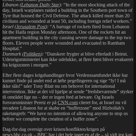
Libanon (
Lebanon Daily Star
):
“In the most shocking attack of the
day, Israeli warplanes raided a building in the Southern port town of
Tyre that housed the Civil Defense. The attack killed more than 20
civilians and wounded at least 50, including foreign relief workers.”
Israel (
Jerusalem Post
):
“A barrage of rockets fired from Lebanon
hit the Haifa region Monday afternoon. One of the rockets hit an
apartment building in the city causing severe damage to the top two
floors. Eleven people were wounded and evacuated to Rambam
Hospital.”
Danmark (
Politiken
):
“Danskere frygter at blive efterladt i Beirut.
Udenrigsministeriet kan ikke udelukke, at flere først bliver evakueret
fra krigszonen i morgen.”
Efter flere dages krigshandlinger hvor Verdenssamfundet ikke har
kunnet finde på andet end at løfte pegefingeren og sige “fy! I må
ikke slås!” taler Tony Blair nu om behovet for international
intervention. Ikke at det vil hjælpe at sende “fredsbevarende” styrker
tli området lige nu – der er ingen fred at bevare. Og Israels
forsvarsminister Peretz er på
CNN.com
citeret for, at Israel nu vil
invadere Libanon for at skabe en “bufferzone” mod Hizbollah’s
raketangreb: “We have no intention of allowing anyone to stop us
before we complete the creation of a buffer zone”.
Dag-for-dag oversigt over krisen/konflikten/krigen på
news.bbc.co.uk
– BBC har i det hele taget en af de – så vidt jeg kan