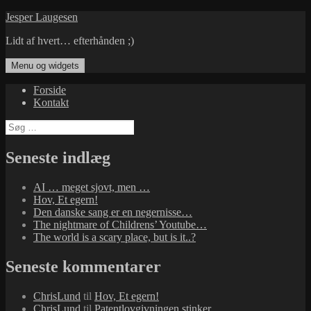
Hop
Jesper Laugesen
til
Lidt af hvert… efterhånden ;)
indhold
Menu og widgets
Forside
Kontakt
Søg
efter:
Seneste indlæg
AI … meget sjovt, men …
Hov, Et egern!
Den danske sang er en negernisse…
The nightmare of Childrens’ Youtube…
The world is a scary place, but is it..?
Seneste kommentarer
ChrisLund
til
Hov, Et egern!
ChrisLund
til
Patentlovgivningen stinker…