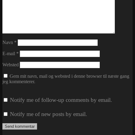
Navn
*
E-mail
*
Websted
Gem mit navn, mail og websted i denne browser til næste gang
jeg kommenterer.
Notify me of follow-up comments by email.
Notify me of new posts by email.