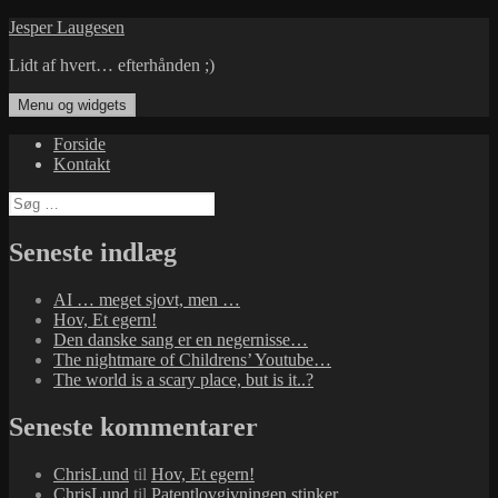
Hop
Jesper Laugesen
til
Lidt af hvert… efterhånden ;)
indhold
Menu og widgets
Forside
Kontakt
Søg
efter:
Seneste indlæg
AI … meget sjovt, men …
Hov, Et egern!
Den danske sang er en negernisse…
The nightmare of Childrens’ Youtube…
The world is a scary place, but is it..?
Seneste kommentarer
ChrisLund
til
Hov, Et egern!
ChrisLund
til
Patentlovgivningen stinker…