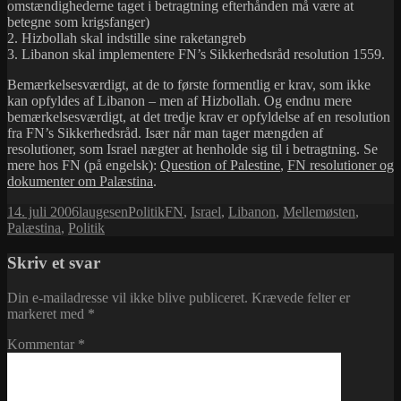
omstændighederne taget i betragtning efterhånden må være at
betegne som krigsfanger)
2. Hizbollah skal indstille sine raketangreb
3. Libanon skal implementere FN’s Sikkerhedsråd resolution 1559.
Bemærkelsesværdigt, at de to første formentlig er krav, som ikke
kan opfyldes af Libanon – men af Hizbollah. Og endnu mere
bemærkelsesværdigt, at det tredje krav er opfyldelse af en resolution
fra FN’s Sikkerhedsråd. Især når man tager mængden af
resolutioner, som Israel nægter at henholde sig til i betragtning. Se
mere hos FN (på engelsk):
Question of Palestine
,
FN resolutioner og
dokumenter om Palæstina
.
Udgivet
Forfatter
Kategorier
Tags
14. juli 2006
laugesen
Politik
FN
,
Israel
,
Libanon
,
Mellemøsten
,
i
Palæstina
,
Politik
Skriv et svar
Din e-mailadresse vil ikke blive publiceret.
Krævede felter er
markeret med
*
Kommentar
*