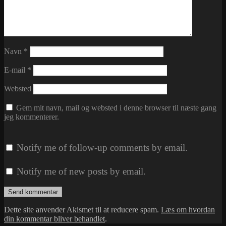
Navn
*
E-mail
*
Websted
Gem mit navn, mail og websted i denne browser til næste gang
jeg kommenterer.
Notify me of follow-up comments by email.
Notify me of new posts by email.
Dette site anvender Akismet til at reducere spam.
Læs om hvordan
din kommentar bliver behandlet
.