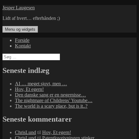
Hop
Jesper Laugesen
til
Lidt af hvert… efterhånden ;)
indhold
Menu og widgets
Forside
Kontakt
Søg
efter:
Seneste indlæg
AI … meget sjovt, men …
Hov, Et egern!
Den danske sang er en negernisse…
The nightmare of Childrens’ Youtube…
The world is a scary place, but is it..?
Seneste kommentarer
ChrisLund
til
Hov, Et egern!
ChrisLund
til
Patentlovgivningen stinker…