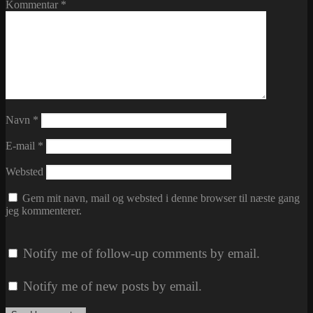
Kommentar
*
Navn
*
E-mail
*
Websted
Gem mit navn, mail og websted i denne browser til næste gang
jeg kommenterer.
Notify me of follow-up comments by email.
Notify me of new posts by email.