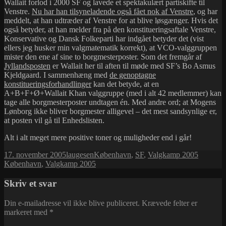
Wallait forlod i 2000 SF og lavede et spektakulært partiskifte til
Venstre.
Nu har han tilsyneladende også fået nok af Venstre
, og har
meddelt, at han udtræder af Venstre for at blive løsgænger. Hvis det
også betyder, at han melder fra på den konstitueringsaftale Venstre,
Konservative og Dansk Folkeparti har indgået betyder det (vist
ellers jeg husker min valgmatematik korrekt), at VCO-valggruppen
mister den ene af sine to borgmesterposter. Som det fremgår af
Jyllandsposten
er Wallait her til aften til møde med SF’s Bo Asmus
Kjeldgaard. I sammenhæng med
de genoptagne
konstitueringsforhandlinger
kan det betyde, at en
A+B+F+Ø+Wallait Khan valggruppe (med i alt 42 medlemmer) kan
tage alle borgmesterposter undtagen én. Med andre ord; at Mogens
Lønborg ikke bliver borgmester alligevel – det mest sandsynlige er,
at posten vil gå til Enhedslisten.
Alt i alt meget mere positive toner og muligheder end i går!
Udgivet
Forfatter
Kategorier
Tags
17. november 2005
laugesen
København
,
SF
,
Valgkamp 2005
i
København
,
Valgkamp 2005
Skriv et svar
Din e-mailadresse vil ikke blive publiceret.
Krævede felter er
markeret med
*