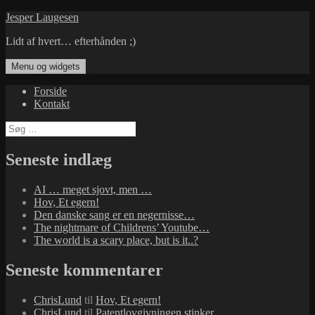
Hop
Jesper Laugesen
til
Lidt af hvert… efterhånden ;)
indhold
Menu og widgets
Forside
Kontakt
Søg
efter:
Seneste indlæg
AI … meget sjovt, men …
Hov, Et egern!
Den danske sang er en negernisse…
The nightmare of Childrens’ Youtube…
The world is a scary place, but is it..?
Seneste kommentarer
ChrisLund
til
Hov, Et egern!
ChrisLund
til
Patentlovgivningen stinker…