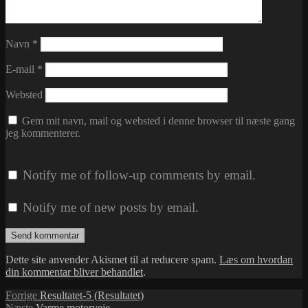
Navn
*
E-mail
*
Websted
Gem mit navn, mail og websted i denne browser til næste gang
jeg kommenterer.
Notify me of follow-up comments by email.
Notify me of new posts by email.
Dette site anvender Akismet til at reducere spam.
Læs om hvordan
din kommentar bliver behandlet
.
Indlægsnavigation
Forrige
Forrige
Resultatet-5 (Resultatet)
Næste
indlæg:
Næste
Varme motorveje