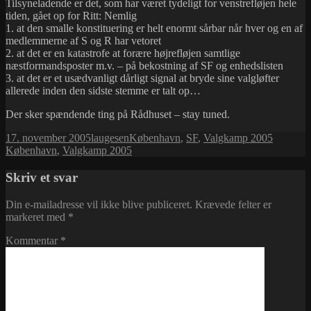
Tilsyneladende er det, som har været tydeligt for venstrefløjen hele
tiden, gået op for Ritt: Nemlig
1. at den smalle konstituering er helt enormt sårbar når hver og en af
medlemmerne af S og R har vetoret
2. at det er en katastrofe at forære højrefløjen samtlige
næstformandsposter m.v. – på bekostning af SF og enhedslisten
3. at det er et usædvanligt dårligt signal at bryde sine valgløfter
allerede inden den sidste stemme er talt op…
Der sker spændende ting på Rådhuset – stay tuned.
Udgivet
Forfatter
Kategorier
Tags
17. november 2005
laugesen
København
,
SF
,
Valgkamp 2005
i
København
,
Valgkamp 2005
Skriv et svar
Din e-mailadresse vil ikke blive publiceret.
Krævede felter er
markeret med
*
Kommentar
*