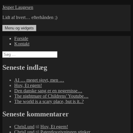
Hop
Jesper Laugesen
til
Lidt af hvert… efterhånden ;)
indhold
Menu og widgets
Forside
Kontakt
Søg
efter:
Seneste indlæg
AI … meget sjovt, men …
Hov, Et egern!
Den danske sang er en negernisse…
The nightmare of Childrens’ Youtube…
The world is a scary place, but is it..?
Seneste kommentarer
ChrisLund
til
Hov, Et egern!
ChrisLund
til
Patentlovgivningen stinker…