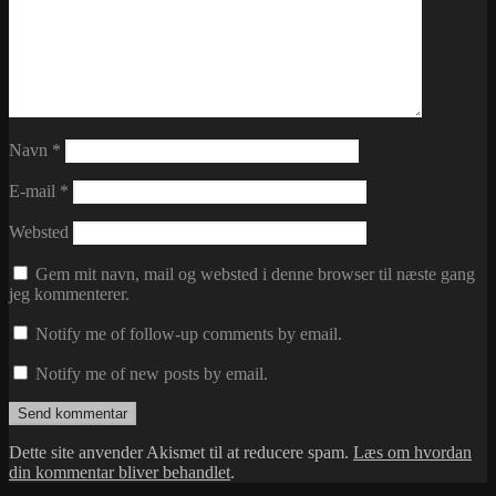
Navn
*
E-mail
*
Websted
Gem mit navn, mail og websted i denne browser til næste gang
jeg kommenterer.
Notify me of follow-up comments by email.
Notify me of new posts by email.
Dette site anvender Akismet til at reducere spam.
Læs om hvordan
din kommentar bliver behandlet
.