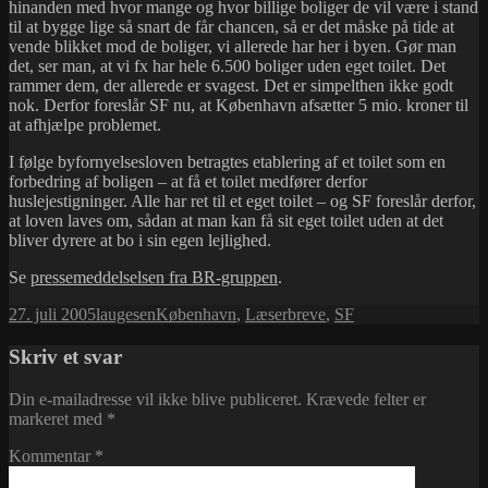
hinanden med hvor mange og hvor billige boliger de vil være i stand
til at bygge lige så snart de får chancen, så er det måske på tide at
vende blikket mod de boliger, vi allerede har her i byen. Gør man
det, ser man, at vi fx har hele 6.500 boliger uden eget toilet. Det
rammer dem, der allerede er svagest. Det er simpelthen ikke godt
nok. Derfor foreslår SF nu, at København afsætter 5 mio. kroner til
at afhjælpe problemet.
I følge byfornyelsesloven betragtes etablering af et toilet som en
forbedring af boligen – at få et toilet medfører derfor
huslejestigninger. Alle har ret til et eget toilet – og SF foreslår derfor,
at loven laves om, sådan at man kan få sit eget toilet uden at det
bliver dyrere at bo i sin egen lejlighed.
Se
pressemeddelselsen fra BR-gruppen
.
Udgivet
Forfatter
Kategorier
27. juli 2005
laugesen
København
,
Læserbreve
,
SF
i
Skriv et svar
Din e-mailadresse vil ikke blive publiceret.
Krævede felter er
markeret med
*
Kommentar
*