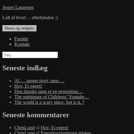
Hop
Jesper Laugesen
til
Lidt af hvert… efterhånden ;)
indhold
Menu og widgets
Forside
Kontakt
Søg
efter:
Seneste indlæg
AI … meget sjovt, men …
Hov, Et egern!
Den danske sang er en negernisse…
The nightmare of Childrens’ Youtube…
The world is a scary place, but is it..?
Seneste kommentarer
ChrisLund
til
Hov, Et egern!
ChrisLund
til
Patentlovgivningen stinker…