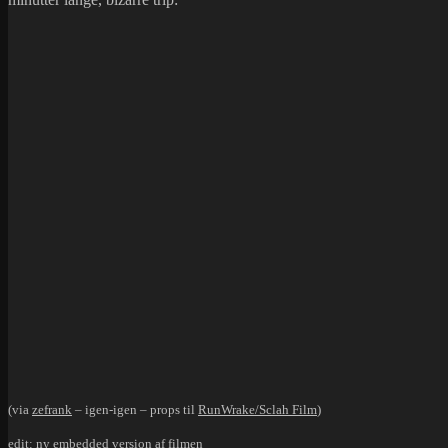
(via
zefrank
– igen-igen – props til
RunWrake/Sclah Film
)
edit: ny embedded version af filmen