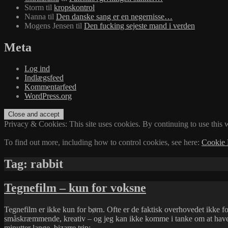
Storm
til
kropskontrol
Nanna
til
Den danske sang er en negernisse…
Mogens Jensen
til
Den fucking sejeste mand i verden
Meta
Log ind
Indlægsfeed
Kommentarfeed
WordPress.org
Privacy & Cookies: This site uses cookies. By continuing to use this w
To find out more, including how to control cookies, see here:
Cookie 
Tag:
rabbit
Tegnefilm – kun for voksne
Tegnefilm er ikke kun for børn. Ofte er de faktisk overhovedet ikke f
småskræmmende, kreativ – og jeg kan ikke komme i tanke om at have 
minutter lange, bizarre trip: