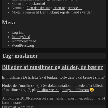
Storm
til
kropskontrol
Nanna
til
Den danske sang er en negernisse…
Mogens Jensen
til
Den fucking sejeste mand i verden
Meta
Log ind
Indlægsfeed
Kommentarfeed
WordPress.org
Tag:
muslimer
Billeder af muslimer og alt det, de bærer
Er muslimers tøj farligt? Skal burkaer forbydes? Skal brune t-shirts?
Findes der ‘muslimsk tøj’? Se dokumentation – billede efter billede-
af muslimer i tøj (!) på
muslimswearingthings.tumblr.com
Udgivet
Kategorier
Tags
31. oktober 2010
Religion og ateisme
Islam
,
muslimer
,
religion
,
tøj
14
i
til
kommentarer
Billeder
Drevet af WordPress