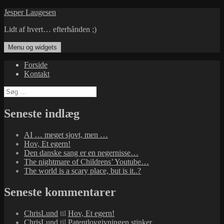
Hop
Jesper Laugesen
til
Lidt af hvert… efterhånden ;)
indhold
Menu og widgets
Forside
Kontakt
Søg
efter:
Seneste indlæg
AI … meget sjovt, men …
Hov, Et egern!
Den danske sang er en negernisse…
The nightmare of Childrens’ Youtube…
The world is a scary place, but is it..?
Seneste kommentarer
ChrisLund
til
Hov, Et egern!
ChrisLund
til
Patentlovgivningen stinker…