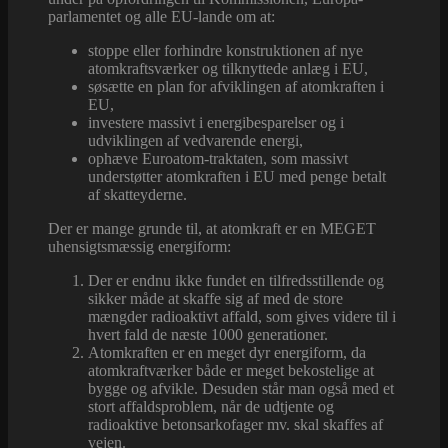
parlamentet og alle EU-lande om at:
stoppe eller forhindre konstruktionen af nye
atomkraftsværker og tilknyttede anlæg i EU,
søsætte en plan for afviklingen af atomkraften i
EU,
investere massivt i energibesparelser og i
udviklingen af vedvarende energi,
ophæve Euroatom-traktaten, som massivt
understøtter atomkraften i EU med penge betalt
af skatteyderne.
Der er mange grunde til, at atomkraft er en MEGET
uhensigtsmæssig energiform:
Der er endnu ikke fundet en tilfredsstillende og
sikker måde at skaffe sig af med de store
mængder radioaktivt affald, som gives videre til i
hvert fald de næste 1000 generationer.
Atomkraften er en meget dyr energiform, da
atomkraftværker både er meget bekostelige at
bygge og afvikle. Desuden står man også med et
stort affaldsproblem, når de udtjente og
radioaktive betonsarkofager mv. skal skaffes af
vejen.