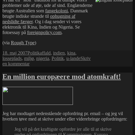
problemer ude af øje, ude af sind. Englænderne
brugte Australien som
fangekoloni
, Danmark
brugte indiske strande til
ophugning af
nedslidte færger
. Og i dag sender vi vores
elektronik til Kina, Indien og Nigeria. Se
fotoessay på
foreignpolicy.com
.
(via
Rough Type
)
Udgivet
Kategorier
Tags
18. maj 2007
Politik
affald
,
indien
,
kina
,
i
losseplads
,
miljø
,
nigeria
,
Politik
,
u-lande
Skriv
til
en kommentar
Den
digitale
En million europæere mod atomkraft!
losseplads
Jeg har modtaget nedenstående opfordring pr. email – og jeg vil
hverken tøve med at skrive under eller viderebringe opfordringen:
Jeg vil på det kraftigste opfordre jer alle til at skrive
under på opfordringen til Kommissionen, Europa-