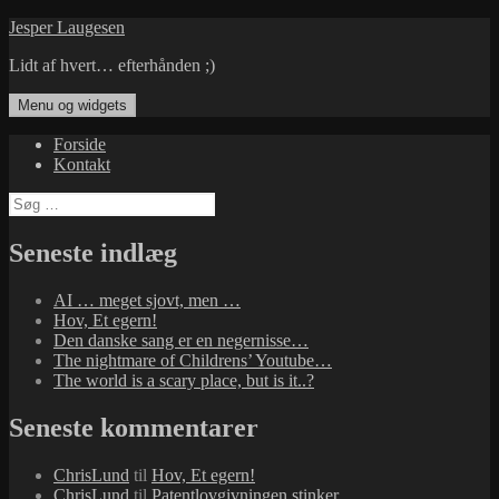
Hop
Jesper Laugesen
til
Lidt af hvert… efterhånden ;)
indhold
Menu og widgets
Forside
Kontakt
Søg
efter:
Seneste indlæg
AI … meget sjovt, men …
Hov, Et egern!
Den danske sang er en negernisse…
The nightmare of Childrens’ Youtube…
The world is a scary place, but is it..?
Seneste kommentarer
ChrisLund
til
Hov, Et egern!
ChrisLund
til
Patentlovgivningen stinker…