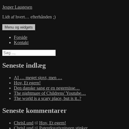
Hop
Jesper Laugesen
til
Lidt af hvert… efterhånden ;)
indhold
Menu og widgets
Forside
Kontakt
Søg
efter:
Seneste indlæg
AI … meget sjovt, men …
Hov, Et egern!
Den danske sang er en negernisse…
The nightmare of Childrens’ Youtube…
The world is a scary place, but is it..?
Seneste kommentarer
ChrisLund
til
Hov, Et egern!
ChrisLund
til
Patentlovgivningen stinker…