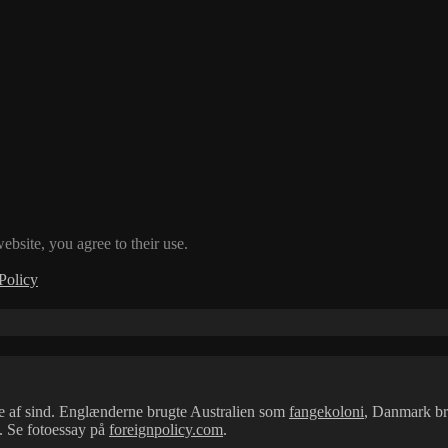
ebsite, you agree to their use.
Policy
ude af sind. Englænderne brugte Australien som
fangekoloni
, Danmark bru
a. Se fotoessay på
foreignpolicy.com
.