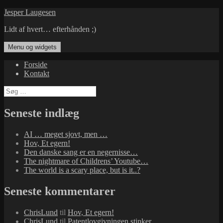
Hop
Jesper Laugesen
til
Lidt af hvert… efterhånden ;)
indhold
Menu og widgets
Forside
Kontakt
Søg
efter:
Seneste indlæg
AI … meget sjovt, men …
Hov, Et egern!
Den danske sang er en negernisse…
The nightmare of Childrens’ Youtube…
The world is a scary place, but is it..?
Seneste kommentarer
ChrisLund
til
Hov, Et egern!
ChrisLund
til
Patentlovgivningen stinker…