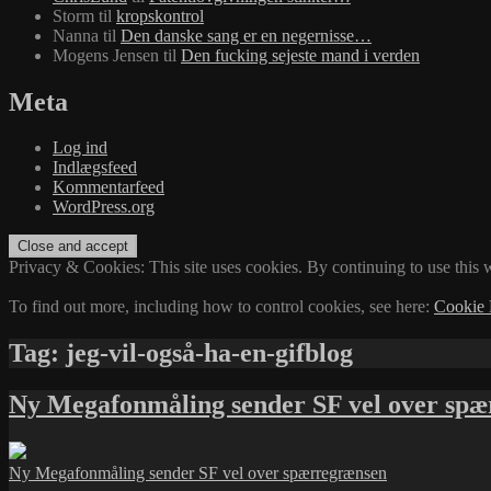
Storm
til
kropskontrol
Nanna
til
Den danske sang er en negernisse…
Mogens Jensen
til
Den fucking sejeste mand i verden
Meta
Log ind
Indlægsfeed
Kommentarfeed
WordPress.org
Privacy & Cookies: This site uses cookies. By continuing to use this w
To find out more, including how to control cookies, see here:
Cookie 
Tag:
jeg-vil-også-ha-en-gifblog
Ny Megafonmåling sender SF vel over sp
Ny Megafonmåling sender SF vel over spærregrænsen