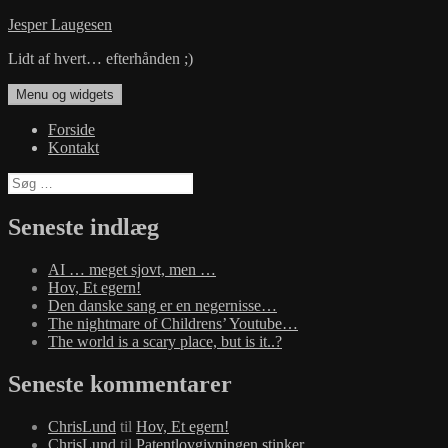
Hop
Jesper Laugesen
til
Lidt af hvert… efterhånden ;)
indhold
Menu og widgets
Forside
Kontakt
Søg
efter:
Seneste indlæg
AI … meget sjovt, men …
Hov, Et egern!
Den danske sang er en negernisse…
The nightmare of Childrens’ Youtube…
The world is a scary place, but is it..?
Seneste kommentarer
ChrisLund
til
Hov, Et egern!
ChrisLund
til
Patentlovgivningen stinker…