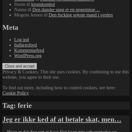
Storm
til
kropskontrol
Nanna
til
Den danske sang er en negernisse…
Mogens Jensen
til
Den fucking sejeste mand i verden
Meta
Log ind
Indlægsfeed
Kommentarfeed
WordPress.org
Privacy & Cookies: This site uses cookies. By continuing to use this
website, you agree to their use.
To find out more, including how to control cookies, see here:
Cookie Policy
Tag:
ferie
Jeg er ikke ked af at betale skat, men…
…Hvor
er
det dog rart at have fået lavet min selvangivelse og