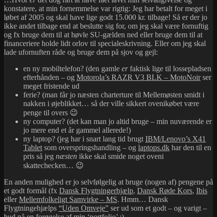
konstatere, at min fornemmelse var rigtig: Jeg har betalt for meget i
løbet af 2005 og skal have lige godt 15.000 kr. tilbage! Så er der jo
ikke andet tilbage end at beslutte sig for, om jeg skal være fornuftig
og fx bruge dem til at høvle SU-gælden ned eller bruge dem til at
financeriere holde lidt orlov til specialeskrivning. Eller om jeg skal
lade ufornuften råde og bruge dem på sjov og gejl:
en ny mobiltelefon? (den gamle
er
faktisk lige til lossepladsen
efterhånden – og
Motorola’s RAZR V3 BLK – MotoNoir
ser
meget fristende ud
ferie? (man får jo næsten charterture til Mellemøsten smidt i
nakken i øjeblikket… så der ville sikkert ovenikøbet være
penge til overs 😉
ny computer? (det kan man jo altid bruge – min nuværende er
jo mere end et år gammel allerede!)
ny laptop? (jeg har i snart lang tid brugt
IBM/Lenovo’s X41
Tablet
som overspringshandling – og
laptops.dk
har den til en
pris så jeg
næsten
ikke skal smide noget oveni
skattechecken… 😉
En anden mulighed er jo selvfølgelig at bruge (nogen af) pengene på
et godt formål (fx
Dansk Flygtningerhjælp
,
Dansk Røde Kors
,
Ibis
eller
Mellemfolkeligt Samvirke – MS
. Hmm… Dansk
Flygtningehjælps
“Uden Omveje”
ser ud som et godt – og varigt –
bud på en forøgelse af min ‘portfolio’ :).