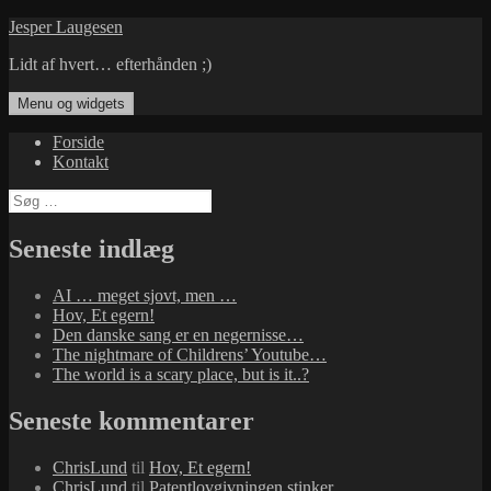
Hop
Jesper Laugesen
til
Lidt af hvert… efterhånden ;)
indhold
Menu og widgets
Forside
Kontakt
Søg
efter:
Seneste indlæg
AI … meget sjovt, men …
Hov, Et egern!
Den danske sang er en negernisse…
The nightmare of Childrens’ Youtube…
The world is a scary place, but is it..?
Seneste kommentarer
ChrisLund
til
Hov, Et egern!
ChrisLund
til
Patentlovgivningen stinker…