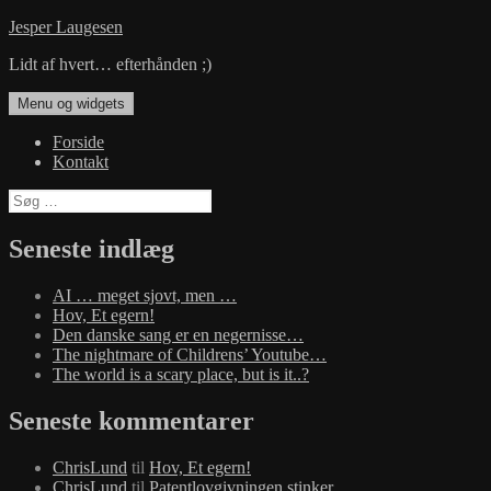
Hop
Jesper Laugesen
til
Lidt af hvert… efterhånden ;)
indhold
Menu og widgets
Forside
Kontakt
Søg
efter:
Seneste indlæg
AI … meget sjovt, men …
Hov, Et egern!
Den danske sang er en negernisse…
The nightmare of Childrens’ Youtube…
The world is a scary place, but is it..?
Seneste kommentarer
ChrisLund
til
Hov, Et egern!
ChrisLund
til
Patentlovgivningen stinker…