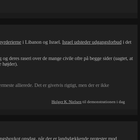
myrderierne
i Libanon og Israel.
Israel udsteder udgangsforbud
i det
og deres raseri over de mange civile ofre på begge sider (uagtet, at
 højder).
ste allierede. Det er givetvis rigtigt, men der er ikke
Holger K. Nielsen
til demonstrationen i dag
ningsboykot onsdag, når der er landsdækkende protester mod