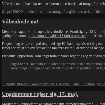
Ville den mand have kastet den skærm uden horden af fotografer omkr
Udgivet
Kategorier
Tags
6. april 2009
Politik
demonstration
,
fotografer
,
g20
,
hærværk
,
mediekri
i
Våbenhvile nu!
Mens stormagterne – i dagens hovedroller ses Frankrig og USA – pud
sydlige Libanon og
Libanon indkalder 15.000 reservister
til ‘når Isra
Dagen i dag bragte én god ting med sig: På Rådhuspladsen i dag manife
Israel har brugt sin overvældende militære kraft til at dræbe så man
En samlet opposition, som enigt fortalte vores regering (og vedhænget 
Også her er Danmark en dikkende lammehale til den amerikanske 
antydninger af tegn på, at han vil bruge denne position til at l
Udgivet
Kategorier
Tags
7. august 2006
Politik
demonstration
,
Hizbollah
,
Israel
,
Libanon
,
Mell
i
Ungdommen rejser sig. 17. maj.
Modkraft.dk
rapporterer, at aktionerne ifm.
demonstrationerne 17. maj