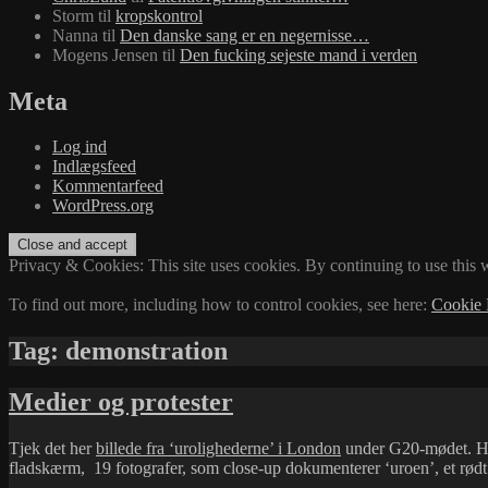
Storm
til
kropskontrol
Nanna
til
Den danske sang er en negernisse…
Mogens Jensen
til
Den fucking sejeste mand i verden
Meta
Log ind
Indlægsfeed
Kommentarfeed
WordPress.org
Privacy & Cookies: This site uses cookies. By continuing to use this w
To find out more, including how to control cookies, see here:
Cookie 
Tag:
demonstration
Medier og protester
Tjek det her
billede fra ‘urolighederne’ i London
under G20-mødet. Hvem
fladskærm, 19 fotografer, som close-up dokumenterer ‘uroen’, et rødt 