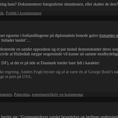
ing ham? Dokumenterer fotograferne situtationen, eller skaber de den?
til
tik
,
Politik
3 kommentarer
Medier
og
protester
ser egoerne i forhandlingerne på diplomatiets bonede gulve
fortsætter 
el forlader landet’…
sterede en samlet opposition og et par tusind demonstranter deres sorg 
ge civile at Hizbollah næppe nogensinde vil kunne nå samme modbydelige
DF), at det er på tide at Danmark træder bare lidt i karakter:
regering. Anders Fogh bryster sig af at være én af George Bush’s nærme
ægge et pres på USA.
til
emøsten
,
Palæstina
,
regeringen
Skriv en kommentar
Våbenhvile
nu!
breder sig: “Gymnasieelever varsler besættelser og lærlinge undervis